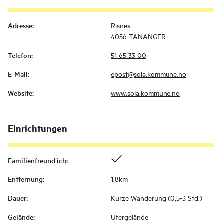
Adresse
:
Risnes
4056 TANANGER
Telefon
:
51 65 33 00
E-Mail
:
epost@sola.kommune.no
Website
:
www.sola.kommune.no
Einrichtungen
Familienfreundlich
:
Entfernung
:
1.8km
Dauer
:
Kurze Wanderung (0,5-3 Std.)
Gelände
:
Ufergelände