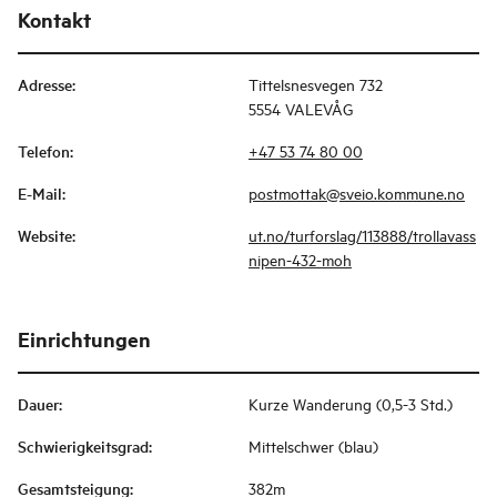
Kontakt
Adresse
:
Tittelsnesvegen 732
5554 VALEVÅG
Telefon
:
+47 53 74 80 00
E-Mail
:
postmottak@sveio.kommune.no
Website
:
ut.no/turforslag/113888/trollavass
nipen-432-moh
Einrichtungen
Dauer
:
Kurze Wanderung (0,5-3 Std.)
Schwierigkeitsgrad
:
Mittelschwer (blau)
Gesamtsteigung
:
382m