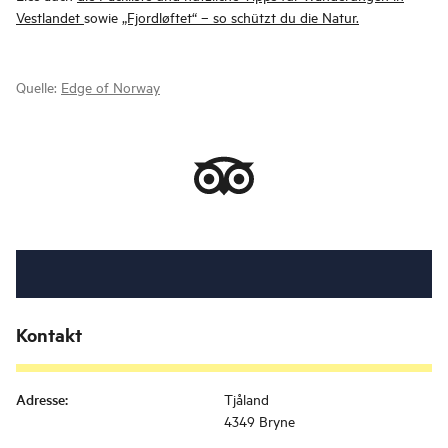
Vestlandet
sowie
„Fjordløftet“ – so schützt du die Natur.
Quelle:
Edge of Norway
Kontakt
Adresse
:
Tjåland
4349 Bryne