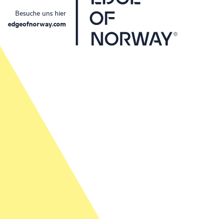
Besuche uns hier
edgeofnorway.com