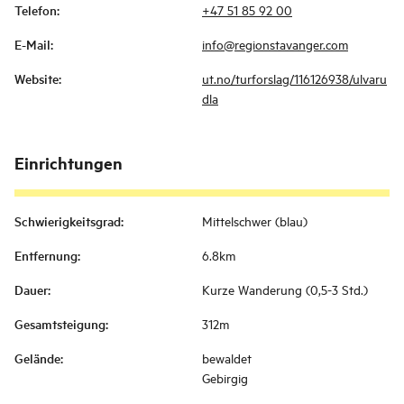
Telefon
:
+47 51 85 92 00
E-Mail
:
info@regionstavanger.com
Website
:
ut.no/turforslag/116126938/ulvaru
dla
Einrichtungen
Schwierigkeitsgrad
:
Mittelschwer (blau)
Entfernung
:
6.8km
Dauer
:
Kurze Wanderung (0,5-3 Std.)
Gesamtsteigung
:
312m
Gelände
:
bewaldet
Gebirgig