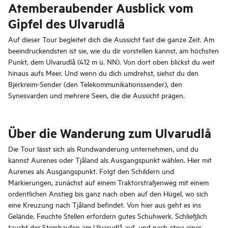
Atemberaubender Ausblick vom
Gipfel des Ulvarudlå
Auf dieser Tour begleitet dich die Aussicht fast die ganze Zeit. Am
beeindruckendsten ist sie, wie du dir vorstellen kannst, am höchsten
Punkt, dem Ulvarudlå (412 m ü. NN). Von dort oben blickst du weit
hinaus aufs Meer. Und wenn du dich umdrehst, siehst du den
Bjerkreim-Sender (den Telekommunikationssender), den
Synesvarden und mehrere Seen, die die Aussicht prägen.
Über die Wanderung zum Ulvarudlå
Die Tour lässt sich als Rundwanderung unternehmen, und du
kannst Aurenes oder Tjåland als Ausgangspunkt wählen. Hier mit
Aurenes als Ausgangspunkt. Folgt den Schildern und
Markierungen, zunächst auf einem Traktorstraßenweg mit einem
ordentlichen Anstieg bis ganz nach oben auf den Hügel, wo sich
eine Kreuzung nach Tjåland befindet. Von hier aus geht es ins
Gelände. Feuchte Stellen erfordern gutes Schuhwerk. Schließlich
taucht der Steinhaufen am Ulvarudlå auf, und nach etwa einer