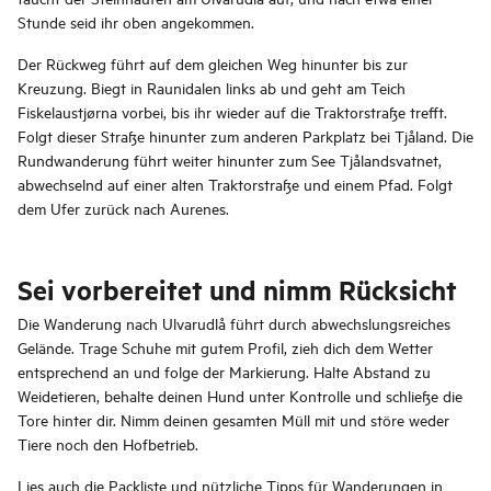
Stunde seid ihr oben angekommen.
Der Rückweg führt auf dem gleichen Weg hinunter bis zur
Kreuzung. Biegt in Raunidalen links ab und geht am Teich
Fiskelaustjørna vorbei, bis ihr wieder auf die Traktorstraße trefft.
Folgt dieser Straße hinunter zum anderen Parkplatz bei Tjåland. Die
Rundwanderung führt weiter hinunter zum See Tjålandsvatnet,
abwechselnd auf einer alten Traktorstraße und einem Pfad. Folgt
dem Ufer zurück nach Aurenes.
Sei vorbereitet und nimm Rücksicht
Die Wanderung nach Ulvarudlå führt durch abwechslungsreiches
Gelände. Trage Schuhe mit gutem Profil, zieh dich dem Wetter
entsprechend an und folge der Markierung. Halte Abstand zu
Weidetieren, behalte deinen Hund unter Kontrolle und schließe die
Tore hinter dir. Nimm deinen gesamten Müll mit und störe weder
Tiere noch den Hofbetrieb.
Lies auch
die Packliste und nützliche Tipps für Wanderungen in