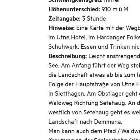
Höhenunterschied:
910 m.ü.M.
Zeitangabe:
3 Stunde
Hinweise:
Eine Karte mit der Weg
im Utne Hotel, im Hardanger Fol
Schuhwerk, Essen und Trinken nic
Beschreibung:
Leicht anstrengen
See. Am Anfang führt der Weg steil
die Landschaft etwas ab bis zum le
Folge der Hauptstraße von Utne H
in Sletthagen. Am Obstlager geht 
Waldweg Richtung Setehaug. An 
westlich von Setehaug geht es weit
Landschaft nach Demmena.
Man kann auch dem Pfad / Waldwe
Kreuzung an der Schiessbahn (sky