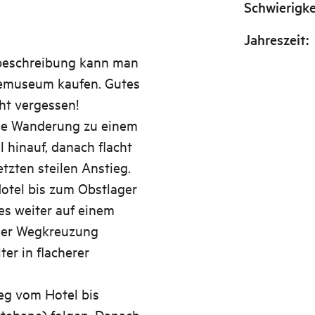
Schwierigke
Jahreszeit
:
beschreibung kann man
kemuseum kaufen. Gutes
ht vergessen!
de Wanderung zu einem
 hinauf, danach flacht
tzten steilen Anstieg.
otel bis zum Obstlager
es weiter auf einem
der Wegkreuzung
er in flacherer
g vom Hotel bis
tebane) folgen. Danach