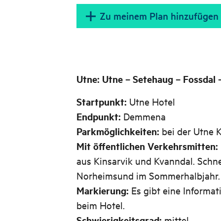
Zu meinem Plan hinzufügen
Utne: Utne – Setehaug – Fossda
Startpunkt:
Utne Hotel
Endpunkt:
Demmena
Parkmöglichkeiten:
bei der Utne K
Mit öffentlichen Verkehrsmitten:
aus Kinsarvik und Kvanndal. Schne
Norheimsund im Sommerhalbjahr.
Markierung:
Es gibt eine Informat
beim Hotel.
Schwierigkeitsgrad:
mittel