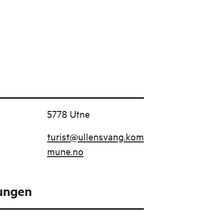
5778 Utne
turist@ullensvang.kom
mune.no
tungen