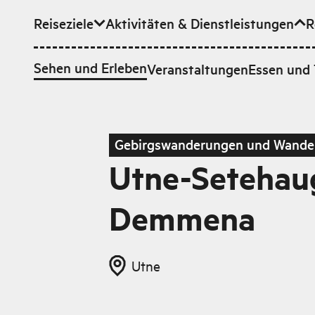
Reiseziele
Aktivitäten & Dienstleistungen
R
Zum Hauptinhalt
Sehen und Erleben
Veranstaltungen
Essen und 
Gebirgswanderungen und Wande
Utne-Setehau
Demmena
Utne