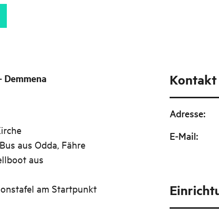
Kontakt
l – Demmena
Adresse
:
irche
E-Mail
:
Bus aus Odda, Fähre
llboot aus
Einrich
ionstafel am Startpunkt