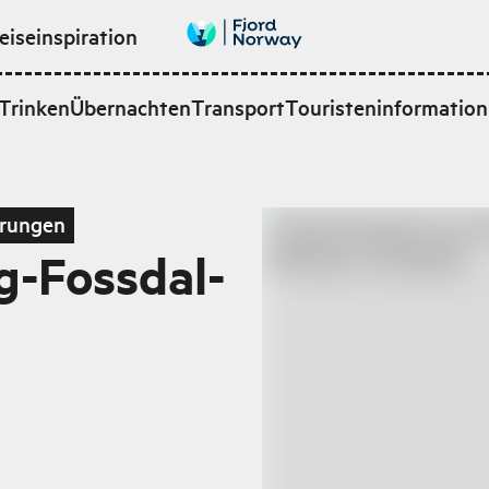
eiseinspiration
Trinken
Übernachten
Transport
Touristeninformation
rungen
g-Fossdal-