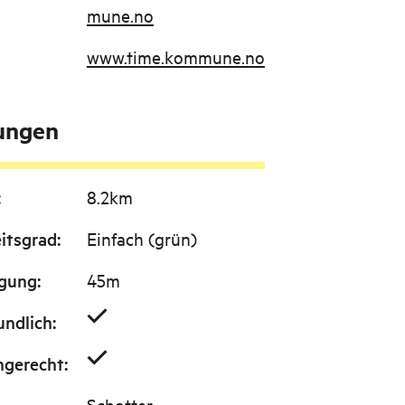
mune.no
www.time.kommune.no
tungen
:
8.2km
itsgrad
:
Einfach (grün)
igung
:
45m
undlich
:
ngerecht
:
Schotter