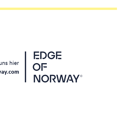
uns hier
way.com