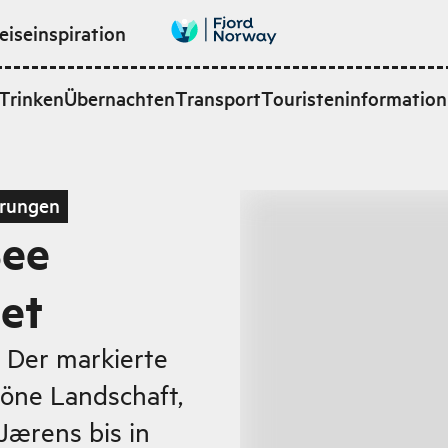
eiseinspiration
Trinken
Übernachten
Transport
Touristeninformation
rungen
See
et
 Der markierte
öne Landschaft,
Jærens bis in