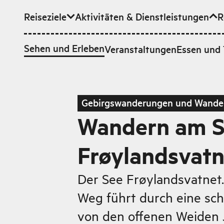
Reiseziele
Aktivitäten & Dienstleistungen
R
Zum Hauptinhalt
Sehen und Erleben
Veranstaltungen
Essen und 
Gebirgswanderungen und Wande
Wandern am 
Frøylandsvatn
Der See Frøylandsvatnet.
Weg führt durch eine sch
von den offenen Weiden 