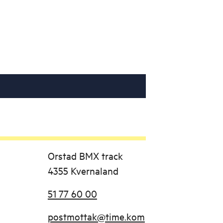
Orstad BMX track
4355 Kvernaland
51 77 60 00
postmottak@time.kom