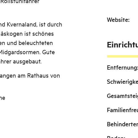
 Rollstuhlfahrer
Website
:
d Kvernaland, ist durch
Njåskogen ist schönes
en und beleuchteten
Einrich
 Midgardsormen. Gute
ahrer ausgebaut.
Entfernung
tangen am Rathaus von
Schwierigke
Gesamtste
ne
Familienfre
Behinderte