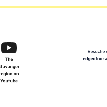
Besuche 
edgeofnor
The
Stavanger
region on
Youtube