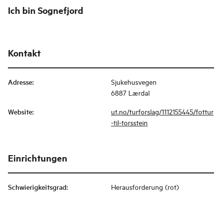
Ich bin Sognefjord
Kontakt
Adresse
:
Sjukehusvegen
6887 Lærdal
Website
:
ut.no/turforslag/1112155445/fottur
-til-torsstein
Einrichtungen
Schwierigkeitsgrad
:
Herausforderung (rot)