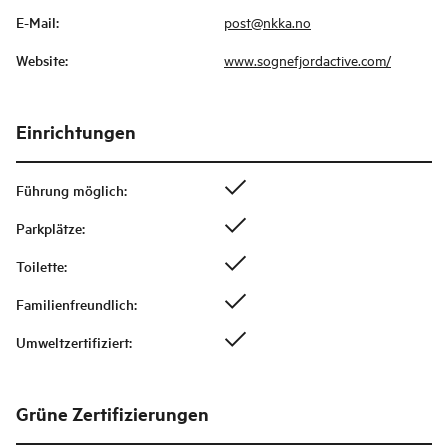
E-Mail
:
post@nkka.no
Website
:
www.sognefjordactive.com/
Einrichtungen
Führung möglich
:
Parkplätze
:
Toilette
:
Familienfreundlich
:
Umweltzertifiziert
:
Grüne Zertifizierungen