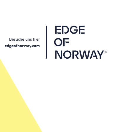
Besuche uns hier
edgeofnorway.com