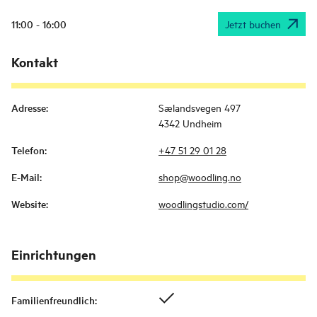
11:00 - 16:00
Jetzt buchen
Kontakt
Adresse
:
Sælandsvegen 497
4342 Undheim
Telefon
:
+47 51 29 01 28
E-Mail
:
shop@woodling.no
Website
:
woodlingstudio.com/
Einrichtungen
Familienfreundlich
: