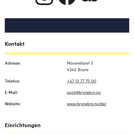
Kontakt
Adresse
:
Morenefaret 3
4340 Bryne
Telefon
:
+47 51 77 75 00
E-Mail
:
post@brynekro.no
Website
:
www.brynekro.no/de/
Einrichtungen