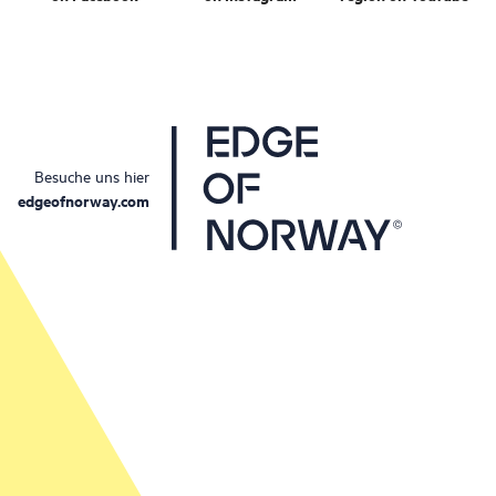
Besuche uns hier
edgeofnorway.com