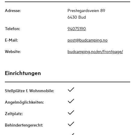
Adresse
:
Prestegardsveien 89
6430 Bud
Telefon
:
94075190
E-Mail
:
post@budcamping.no
Website
:
budcamping.no/en/frontpage/
Einrichtungen
Stellplätze f. Wohnmobile
:
Angelmöglichkeiten
:
Zeltplatz
:
Behindertengerecht
: