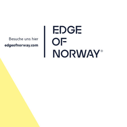
Besuche uns hier
edgeofnorway.com