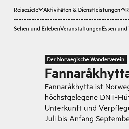
Reiseziele
Aktivitäten & Dienstleistungen
R
Zum Hauptinhalt
Sehen und Erleben
Veranstaltungen
Essen und 
Der Norwegische Wanderverein
Fannaråkhytt
Fannaråkhytta ist Norwe
höchstgelegene DNT-Hüt
Unterkunft und Verpfle
Juli bis Anfang Septemb