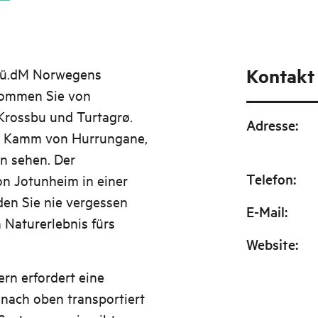
Kontakt
m ü.dM Norwegens
kommen Sie von
Krossbu und Turtagrø.
Adresse
:
n Kamm von Hurrungane,
n sehen. Der
Telefon
:
n Jotunheim in einer
den Sie nie vergessen
E-Mail
:
 Naturerlebnis fürs
Website
:
rn erfordert eine
 nach oben transportiert