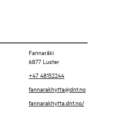
Fannaråki
6877 Luster
+47 48152244
fannarakhytta@dnt.no
fannarakhytta.dnt.no/