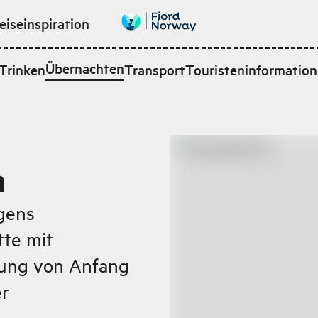
eiseinspiration
Übernachten
Trinken
Transport
Touristeninformation
a
gens
te mit
gung von Anfang
er