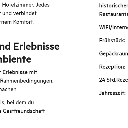
n Hotelzimmer. Jedes
historische
t und verbindet
Restaurant
rnem Komfort.
WIFI/Intern
Frühstück
:
nd Erlebnisse
Gepäckrau
mbiente
Rezeption
:
 Erlebnisse mit
24 Std.Reze
en Rahmenbedingungen,
machen.
Jahreszeit
:
s, bei dem du
e Gastfreundschaft