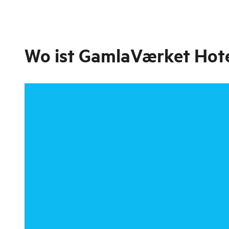
Wo ist
GamlaVærket Hote