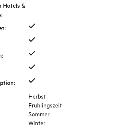
n Hotels &
s
:
et
:
m
:
ption
:
Herbst
Frühlingszeit
Sommer
Winter