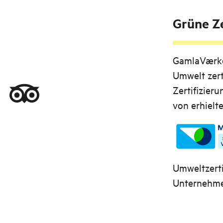
Grüne Ze
GamlaVærke
Umwelt zert
Zertifizier
von erhielte
Umweltzerti
Unternehmen