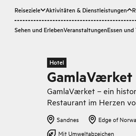
Reiseziele
Aktivitäten & Dienstleistungen
R
Zum Hauptinhalt
Sehen und Erleben
Veranstaltungen
Essen und 
Hotel
GamlaVærket 
GamlaVærket – ein histo
Restaurant im Herzen vo
Sandnes
Edge of Norw
Mit Umweltabzeichen