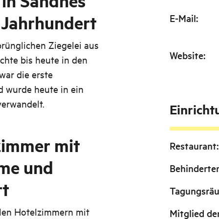
 in Sandnes
. Jahrhundert
E-Mail
:
prünglichen Ziegelei aus
Website
:
chte bis heute in den
war die erste
d wurde heute in ein
verwandelt.
Einrich
lzimmer mit
Restaurant
:
rme und
Behinderte
t
Tagungsrä
llen Hotelzimmern mit
Mitglied de