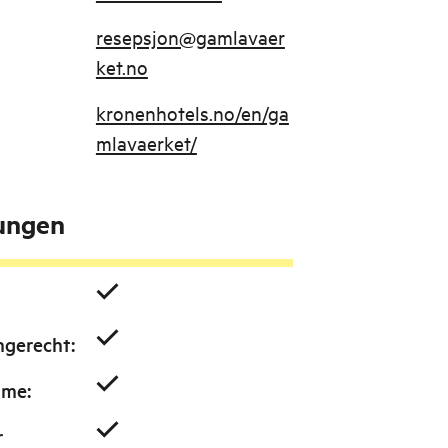
resepsjon@gamlavaer
ket.no
kronenhotels.no/en/ga
mlavaerket/
tungen
ngerecht
:
ume
:
r