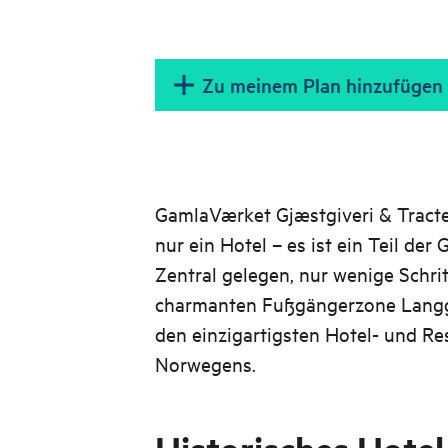
Zu meinem Plan hinzufügen
GamlaVærket Gjæstgiveri & Tracter
nur ein Hotel – es ist ein Teil de
Zentral gelegen, nur wenige Schr
charmanten Fußgängerzone Langgat
den einzigartigsten Hotel- und Re
Norwegens.