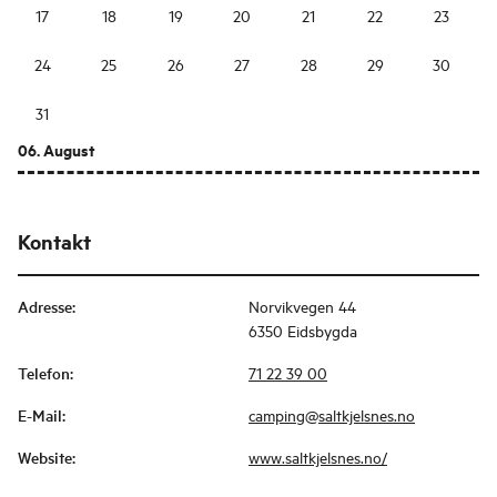
17
18
19
20
21
22
23
24
25
26
27
28
29
30
31
06. August
Kontakt
Adresse
:
Norvikvegen 44
6350 Eidsbygda
Telefon
:
71 22 39 00
E-Mail
:
camping@saltkjelsnes.no
Website
:
www.saltkjelsnes.no/