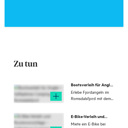
Zu tun
Bootsverleih für Angler
– Saltkjelsnes Camping
Erlebe Fjordangeln im
am Romsdalsfjord
Romsdalsfjord mit dem
Bootsverleih von
Saltkjelsnes Camping –
E-Bike-Verleih und
ein beliebter
Routenvorschläge –
Ausgangspunkt für
Miete ein E-Bike bei