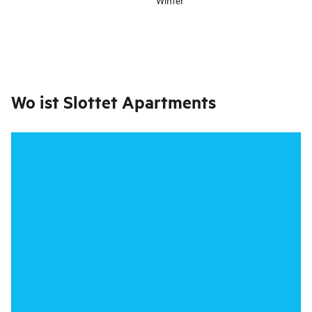
Wo ist
Slottet Apartments