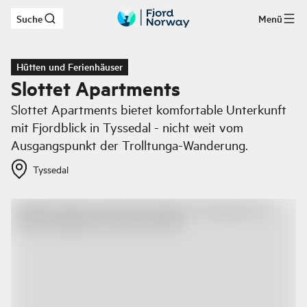
Suche
Menü
Zum Hauptinhalt
Hütten und Ferienhäuser
Slottet Apartments
Slottet Apartments bietet komfortable Unterkunft
mit Fjordblick in Tyssedal - nicht weit vom
Ausgangspunkt der Trolltunga-Wanderung.
Tyssedal