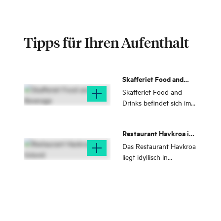
Tipps für Ihren Aufenthalt
Skafferiet Food and
Beverage
Skafferiet Food and
Drinks befindet sich im
Solund Apartment Hotel
und bietet eine Reihe
Restaurant Havkroa in
von verschiedenen
Solund
Gerichten an.
Das Restaurant Havkroa
liegt idyllisch in
Hjønnevåg in Ytre Sula
und serviert im Sommer
köstliche Speisen.