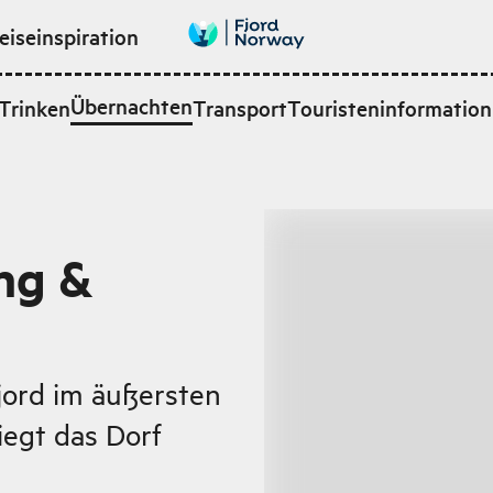
eiseinspiration
Übernachten
Trinken
Transport
Touristeninformation
ng &
ord im äußersten
egt das Dorf