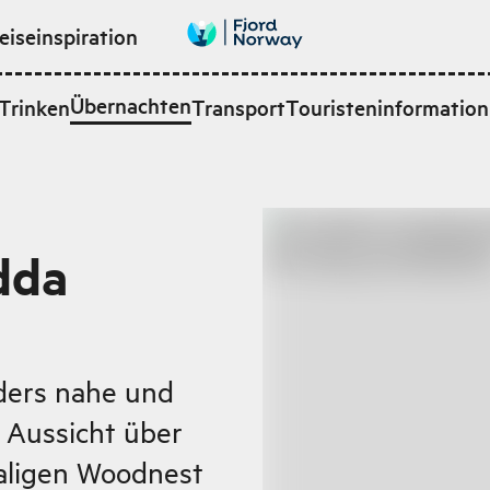
eiseinspiration
Übernachten
Trinken
Transport
Touristeninformation
dda
ers nahe und
e Aussicht über
maligen Woodnest