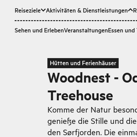
Reiseziele
Aktivitäten & Dienstleistungen
R
Zum Hauptinhalt
Sehen und Erleben
Veranstaltungen
Essen und 
Hütten und Ferienhäuser
Woodnest - O
Treehouse
Komme der Natur besond
genieße die Stille und di
den Sørfjorden. Die ein