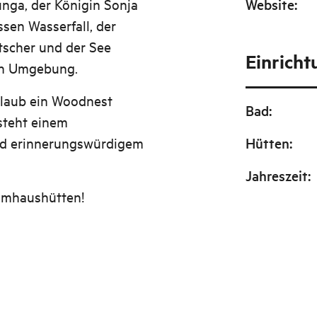
tunga, der Königin Sonja
Website
:
en Wasserfall, der
tscher und der See
Einrich
en Umgebung.
rlaub ein Woodnest
Bad
:
steht einem
und erinnerungswürdigem
Hütten
:
Jahreszeit
:
mhaushütten!