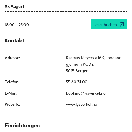
07. August
18:00 - 23:00
Jetzt buchen
Kontakt
Adresse
:
Rasmus Meyers allé 9, Inngang
gjennom KODE
5015 Bergen
Telefon
:
55 60 31 00
E-Mail
:
booking@lysverket.no
Website
:
www.lysverket.no
Einrichtungen