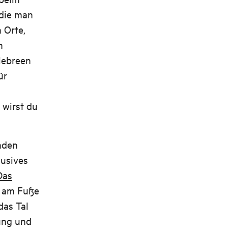
 die man
 Orte,
n
lebreen
ür
 wirst du
nden
lusives
Das
am Fuße
das Tal
ung und