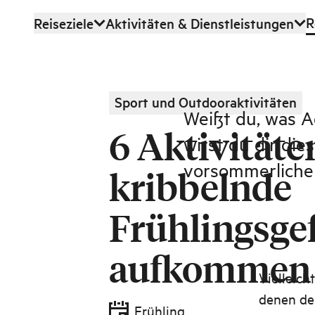
R
Reiseziele
Aktivitäten & Dienstleistungen
Zum Hauptinhalt
Sport und Outdooraktivitäten
Weißt du, was A
6 Aktivitäten
wirst du dir di
vorsommerlicher
kribbelnde
Frühlingsge
aufkommen 
Vielleich
denen de
Frühling