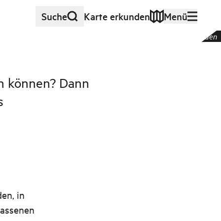
Suche
Karte erkunden
Menü
©
Uteguiden
en können? Dann
s
en, in
lassenen