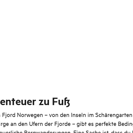
benteuer zu Fuß
n Fjord Norwegen – von den Inseln im Schärengarten 
rge an den Ufern der Fjorde – gibt es perfekte Bed
euerliche Bergwanderungen. Eine Sache ist, dass du