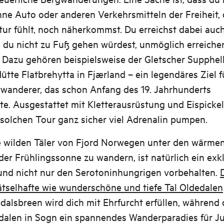
ne Auto oder anderen Verkehrsmitteln der Freiheit,
tur fühlt, noch näherkommst. Du erreichst dabei auch
n du nicht zu Fuß gehen würdest, unmöglich erreiche
. Dazu gehören beispielsweise der Gletscher Supphel
ütte Flatbrehytta in Fjærland – ein legendäres Ziel f
rwanderer, das schon Anfang des 19. Jahrhunderts
te. Ausgestattet mit Kletterausrüstung und Eispickel
 solchen Tour ganz sicher viel Adrenalin pumpen.
e wilden Täler von Fjord Norwegen unter den wärme
der Frühlingssonne zu wandern, ist natürlich ein exk
 und nicht nur den Serotoninhungrigen vorbehalten.
ätselhafte wie wunderschöne und tiefe Tal Oldedalen
dalsbreen wird dich mit Ehrfurcht erfüllen, während 
dalen in Sogn ein spannendes Wanderparadies für J