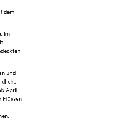
uf dem
g
. Im
it
edeckten
sen und
ndliche
b April
n Flüssen
nen.