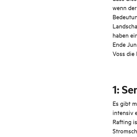
wenn der 
Bedeutun
Landscha
haben ein
Ende Juni
Voss die
1: Se
Es gibt m
intensiv 
Rafting i
Stromsch