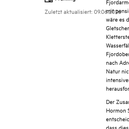
Fjordarm
mit pensi
Zuletzt aktualisiert
:
09.06.2026
wäre es d
Gletsche
Kletters
Wasserfä
Fjordober
nach Adre
Natur ni
intensiv
herausfo
Der Zusa
Hormon S
entscheid
dass dies