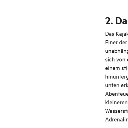
2. Da
Das Kajak
Einer der
unabhäng
sich von 
einem sti
hinunterg
unten er
Abenteuer
kleinere
Wasserstr
Adrenalin