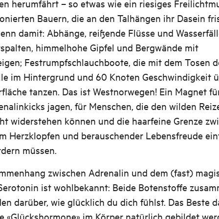
en herumfährt – so etwas wie ein riesiges Freilicht
onierten Bauern, die an den Talhängen ihr Dasein fri
enn damit: Abhänge, reißende Flüsse und Wasserfälle
rspalten, himmelhohe Gipfel und Bergwände mit
teigen; Festrumpfschlauchboote, die mit dem Tosen d
lle im Hintergrund und 60 Knoten Geschwindigkeit ü
fläche tanzen. Das ist Westnorwegen! Ein Magnet für 
nalinkicks jagen, für Menschen, die den wilden Reiz
cht widerstehen können und die haarfeine Grenze zw
em Herzklopfen und berauschender Lebensfreude ein
rdern müssen.
mmenhang zwischen Adrenalin und dem (fast) magi
erotonin ist wohlbekannt: Beide Botenstoffe zusa
en darüber, wie glücklich du dich fühlst. Das Beste da
e «Glückshormone» im Körper natürlich gebildet wer