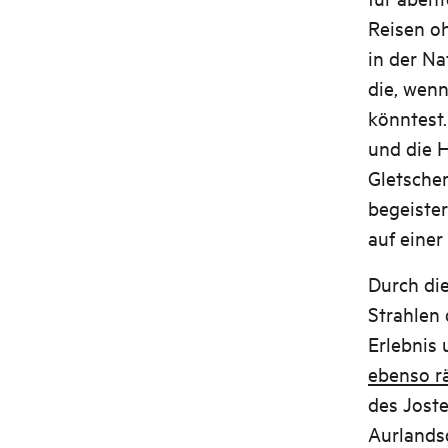
Reisen oh
in der Na
die, wen
könntest
und die H
Gletsche
begeister
auf einer
Durch di
Strahlen 
Erlebnis
ebenso r
des Joste
Aurlands