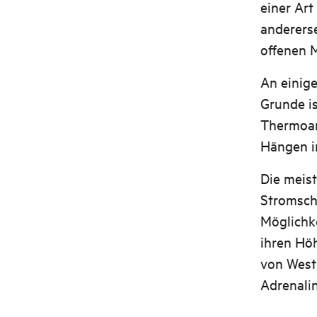
einer Art
anderers
offenen 
An einig
Grunde is
Thermoan
Hängen i
Die meist
Stromsch
Möglichk
ihren Höh
von Westn
Adrenalin