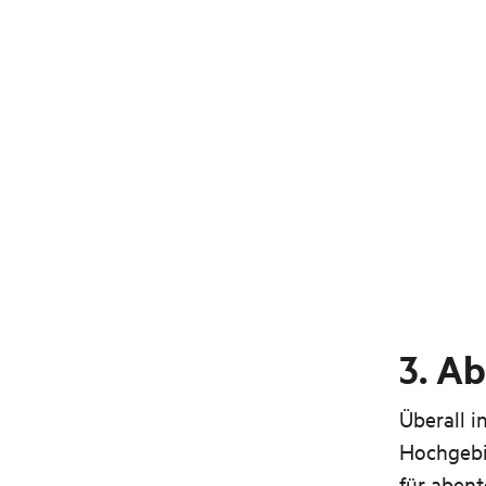
3. A
Überall i
Hochgebi
für abent