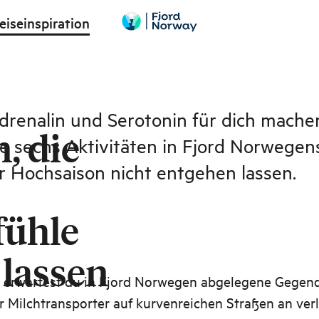
eiseinspiration
drenalin und Serotonin für dich mach
, die
ese sechs Aktivitäten in Fjord Norwegen
 Hochsaison nicht entgehen lassen.
fühle
lassen
t erwartest du in Fjord Norwegen abgelegene Gegend
r Milchtransporter auf kurvenreichen Straßen an ver