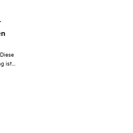
t
en
 Diese
g ist
autnah
em
isse, das
achen
erschöne