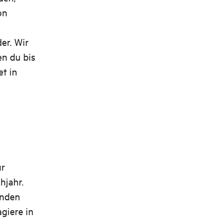
on
er. Wir
en du bis
et in
ur
hjahr.
enden
giere in