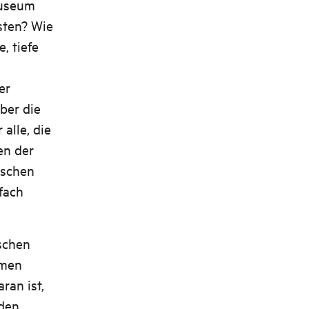
museum
sten? Wie
, tiefe
er
ber die
alle, die
en der
ischen
fach
schen
mmen
ran ist,
den,