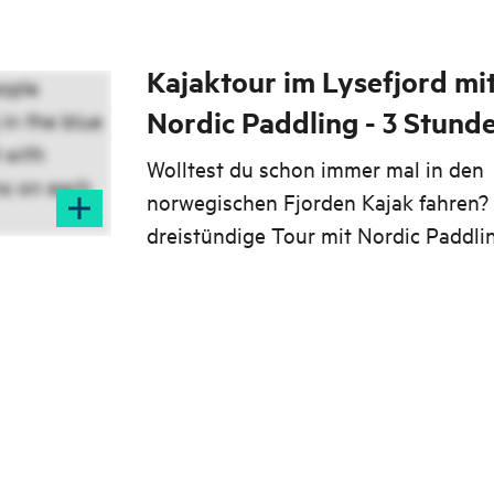
Kajaktour im Lysefjord mi
Nordic Paddling - 3 Stund
Wolltest du schon immer mal in den
norwegischen Fjorden Kajak fahren?
dreistündige Tour mit Nordic Paddlin
perfekt für alle, die den Lysefjord h
erleben möchten. Kajakfahren auf d
Lysefjord ist eines der besten Erlebn
man in der Gegend um Stavanger m
kann. Unterwegs passierst du wund
Granitschluchten und Wasserfälle.