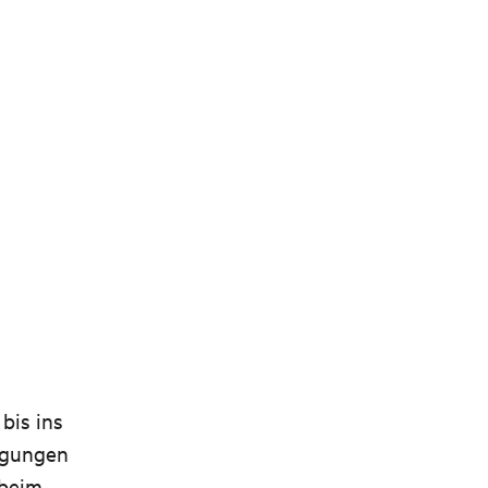
bis ins
ingungen
 beim