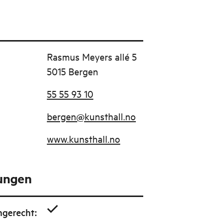
Rasmus Meyers allé 5
5015 Bergen
55 55 93 10
bergen@kunsthall.no
www.kunsthall.no
tungen
ngerecht
: