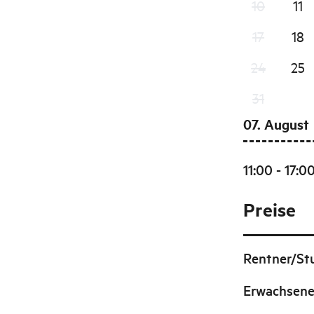
10
11
17
18
24
25
31
07. August
11:00 - 17:0
Preise
Rentner/St
Erwachsen