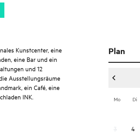
Plan
onales Kunstcenter, eine
aden, eine Bar und ein
taltungen und 12
 die Ausstellungsräume
andmark, ein Café, eine
chladen INK.
Mo
Di
3
4