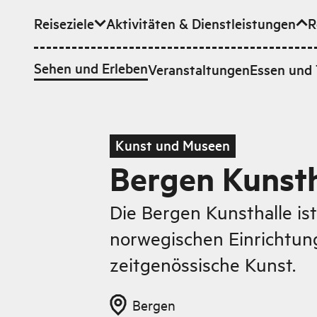
Reiseziele
Aktivitäten & Dienstleistungen
R
Zum Hauptinhalt
Sehen und Erleben
Veranstaltungen
Essen und 
Kunst und Museen
Bergen Kunsth
Die Bergen Kunsthalle is
norwegischen Einrichtun
zeitgenössische Kunst.
Bergen