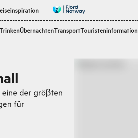
eiseinspiration
Trinken
Übernachten
Transport
Touristeninformation
all
t eine der gröβten
gen für