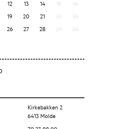
12
13
14
15
16
19
20
21
22
23
26
27
28
29
30
0
Kirkebakken 2
6413 Molde
70 23 88 00