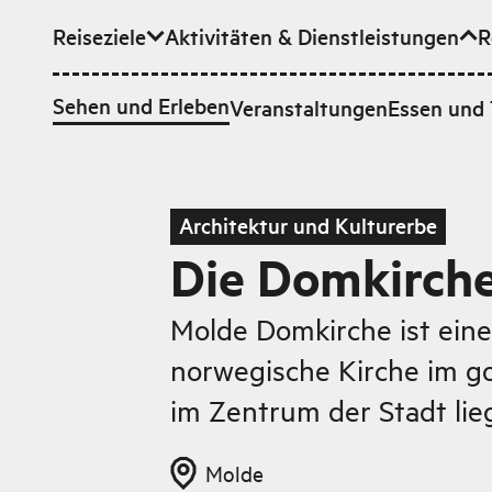
Reiseziele
Aktivitäten & Dienstleistungen
R
Zum Hauptinhalt
Sehen und Erleben
Veranstaltungen
Essen und 
Architektur und Kulturerbe
Die Domkirche
Molde Domkirche ist ein
norwegische Kirche im got
im Zentrum der Stadt lieg
Molde