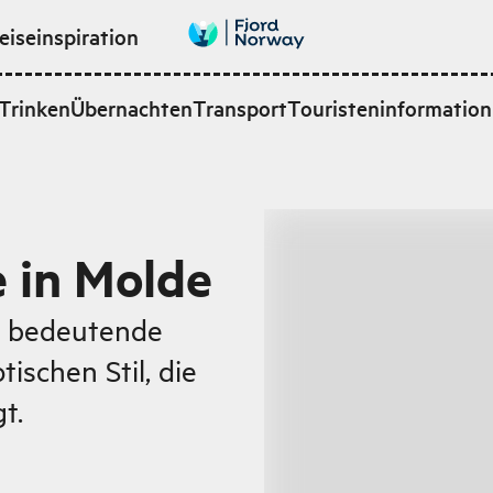
eiseinspiration
Trinken
Übernachten
Transport
Touristeninformation
 in Molde
e bedeutende
ischen Stil, die
t.