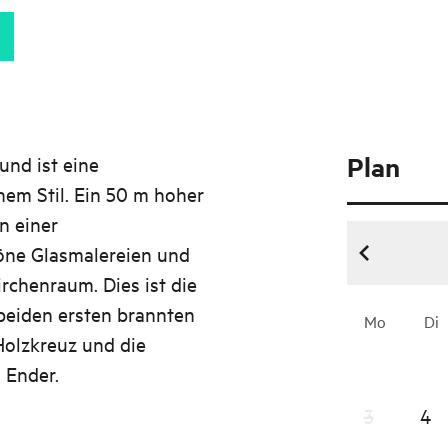
Plan
und ist eine
hem Stil. Ein 50 m hoher
n einer
öne Glasmalereien und
rchenraum. Dies ist die
 beiden ersten brannten
Mo
Di
Holzkreuz und die
 Ender.
3
4