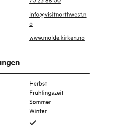
info@visitnorthwest.n
o
www.molde.kirken.no
tungen
Herbst
Frühlingszeit
Sommer
Winter