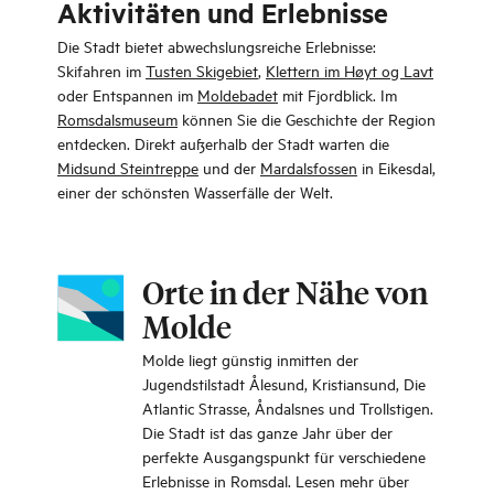
Aktivitäten und Erlebnisse
Die Stadt bietet abwechslungsreiche Erlebnisse:
Skifahren im
Tusten Skigebiet
,
Klettern im Høyt og Lavt
oder Entspannen im
Moldebadet
mit Fjordblick. Im
Romsdalsmuseum
können Sie die Geschichte der Region
entdecken. Direkt außerhalb der Stadt warten die
Midsund Steintreppe
und der
Mardalsfossen
in Eikesdal,
einer der schönsten Wasserfälle der Welt.
Orte in der Nähe von
Molde
Molde liegt günstig inmitten der
Jugendstilstadt Ålesund, Kristiansund, Die
Atlantic Strasse, Åndalsnes und Trollstigen.
Die Stadt ist das ganze Jahr über der
perfekte Ausgangspunkt für verschiedene
Erlebnisse in Romsdal. Lesen mehr über