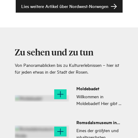
Lies weitere Artikel über
Nordwest-Norwegen
Zu sehen und zu tun
Von Panoramablicken bis zu Kulturerlebnissen – hier ist
für jeden etwas in der Stadt der Rosen.
Moldebadet
Willkommen in
Moldebadet! Hier gibt es
Sport- und
Wellnessbecken,
Romsdalsmuseum in
Whirlpool,
Molde
Strömungskanal, Sauna,
Eines der größten und
Familienrutsche,
inhaltsreichsten