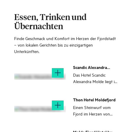
Essen, Trinken und
Übernachten
Finde Geschmack und Komfort im Herzen der Fjordstadt
– von lokalen Gerichten bis zu einzigartigen
Unterkünften.
Scandic Alexandra
Molde
Das Hotel Scandic
Alexandra Molde liegt im
Herzen des
Stadtzentrums von
Thon Hotel Moldefjord
Molde, mit Fjordblick auf
die 222 Berggipfel des
Einen Steinwurf vom
Molde-Panoramas.
Fjord im Herzen von
Molde: Genießen Sie die
Aussicht auf das
Molde Fjord Hotel by