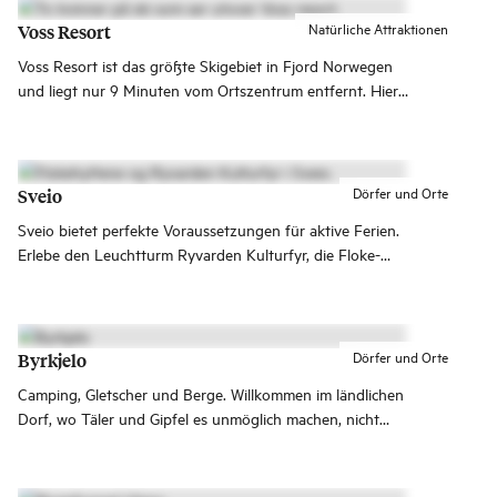
Natürliche Attraktionen
Voss Resort
Voss Resort ist das größte Skigebiet in Fjord Norwegen
und liegt nur 9 Minuten vom Ortszentrum entfernt. Hier
kannst du auf abwechslungsreichen Pisten und in einem
spannenden Off-Pisten-Gelände Ski fahren.
Dörfer und Orte
Sveio
Sveio bietet perfekte Voraussetzungen für aktive Ferien.
Erlebe den Leuchtturm Ryvarden Kulturfyr, die Floke-
Hütten und einen der schönsten 18-Loch-Golfplätze des
Landes!
Dörfer und Orte
Byrkjelo
Camping, Gletscher und Berge. Willkommen im ländlichen
Dorf, wo Täler und Gipfel es unmöglich machen, nicht
stehen zu bleiben und ein Foto zu schießen.