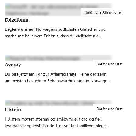
Natürliche Attraktionen
Folgefonna
Begleite uns auf Norwegens südlichsten Gletscher und
mache mit bei einem Erlebnis, dass du vielleicht nie
vergessen wirst.
Dörfer und Orte
Averøy
Du bist jetzt am Tor zur Atlantikstraße – eine der zehn
am meisten besuchten Sehenswürdigkeiten in Norwegen.
Die einmalige Straße führt dich ganz weit hinaus nach
Nordwesten, wo das standfeste Land auf das gnadenlose
Meer trifft.
Dörfer und Orte
Ulstein
I Ulstein møtest storhav og småbymiljø, fjord og fjell,
kvardagsliv og kysthistorie. Her ventar familievennlege
opplevingar – frå sandstrender og fjellturar til små