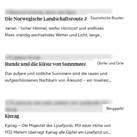
bygleder og kystliv. Alt berre ein kort køyretur frå Runde,
Hareid og resten av vakre søre Sunnmøre.
Touristische Routen
Die Norwegische Landschaftsroute Jæren
Jæren - hoher Himmel, weiter Horizont und endloses
Meer, ständig wechselndes Wetter und Licht, lange
Sandstrände und Dünen, unterbrochen von Kieselsteinen
​​und Lachsflüssen.
Dörfer und Orte
Runde und die Küste von Sunnmøre
Das äußere und südliche Sunnmøre sind die rauen und
aufgeschlossenen Nachbarn von Ålesund – ein Inselreich
mit ein paar größeren Orten, Dörfern und großen
Erlebnissen.
Berggipfel
Kjerag
Kjerag – Die Majestät des Lysefjords. Mit einer Höhe von
1132 Metern überragt Kjerag alle Gipfel am Lysefjord und