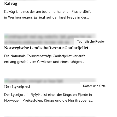
Kalvåg
Kalvåg ist eines der am besten erhaltenen Fischerdörfer
in Westnorwegen. Es liegt auf der Insel Frøya in der
Gemeinde Bremanger weit draußen am Meer.
Touristische Routen
Norwegische Landschaftsroute Gaularfjellet
Die Nationale Touristenstraße Gaularfjellet verläuft
entlang geschützter Gewässer und eines ruhigen
Fjordarms von Sunnfjord nach Sogn.
Dörfer und Orte
Der Lysefjord
Der Lysefjord in Ryfylke ist einer der längsten Fjorde in
Norwegen. Preikestolen, Kjerag und die Flørlitrappene
sind die größten Sehenswürdigkeiten, und
Fjordkreuzfahrten ab Stavanger sind eine beliebte