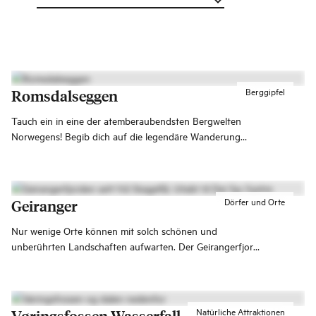
Berggipfel
Romsdalseggen
Tauch ein in eine der atemberaubendsten Bergwelten
Norwegens! Begib dich auf die legendäre Wanderung
über den Romsdalseggen nach Åndalsnes und genieße 10
Kilometer spektakuläre Ausblicke auf einige der
majestätischsten Gipfel Fjord Norwegens.
Dörfer und Orte
Geiranger
Nur wenige Orte können mit solch schönen und
unberührten Landschaften aufwarten. Der Geirangerfjord
steht auf der prestigeträchtigen UNESCO-Liste über
unser gemeinsames Kultur- und Naturerbe.
Natürliche Attraktionen
Vøringsfossen Wasserfall