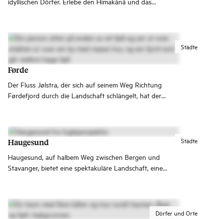
idyllischen Dörfer. Erlebe den Himakånå und das
Kriegsgeschichtliche Museum Arquebus und besuche das
Kulturhaus Tysværtunet!
Städte
Førde
Der Fluss Jølstra, der sich auf seinem Weg Richtung
Førdefjord durch die Landschaft schlängelt, hat der
Kleinstadt Førde ihre Form gegeben. Die Stadt ist heute
wirtschaftliches und kulturelles Zentrum mit einem breiten
Angebot an Cafés und Restaurants.
Städte
Haugesund
Haugesund, auf halbem Weg zwischen Bergen und
Stavanger, bietet eine spektakuläre Landschaft, eine
reiche Geschichte und spannende Erlebnisse. Plane
deinen Besuch in Haugesund hier.
Dörfer und Orte