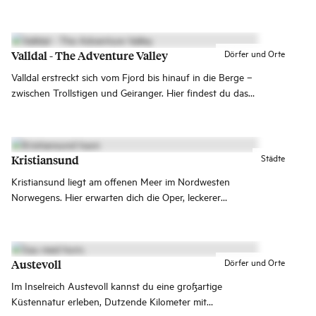
bietet ein beeindruckendes Panorama.
Dörfer und Orte
Valldal - The Adventure Valley
Valldal erstreckt sich vom Fjord bis hinauf in die Berge –
zwischen Trollstigen und Geiranger. Hier findest du das
ganze Jahr über sowohl Ruhe als auch Adrenalin.
Städte
Kristiansund
Kristiansund liegt am offenen Meer im Nordwesten
Norwegens. Hier erwarten dich die Oper, leckerer
Klippfisch, das Fischerdorf Grip und die
Opernfestwochen. Kristiansund wird oft als die
Atlantikstadt bezeichnet, da sie der schönsten Straße der
Welt - der Atlantikstraße - am nächsten liegt.
Dörfer und Orte
Austevoll
Im Inselreich Austevoll kannst du eine großartige
Küstennatur erleben, Dutzende Kilometer mit