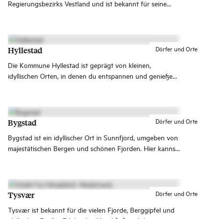
Regierungsbezirks Vestland und ist bekannt für seine
reiche Kulturgeschichte und herrlichen Landschaften.
Erlebe den Wasserfall Langfoss, den Åkrafjord und die
unendlichen Möglichkeiten für Wanderungen in der
Bergwelt von Etnefjellene!
Dörfer und Orte
Hyllestad
Die Kommune Hyllestad ist geprägt von kleinen,
idyllischen Orten, in denen du entspannen und genießen
kannst. Was auch immer du tust – die Aussicht über den
Fjord ist garantiert.
Dörfer und Orte
Bygstad
Bygstad ist ein idyllischer Ort in Sunnfjord, umgeben von
majestätischen Bergen und schönen Fjorden. Hier kannst
du die Schönheit der Natur und die lokale Kultur in vollen
Zügen genießen.
Dörfer und Orte
Tysvær
Tysvær ist bekannt für die vielen Fjorde, Berggipfel und