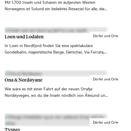
Mit 1.700 Inseln und Schären im äußersten Westen
Norwegens ist Solund ein beliebtes Reiseziel für alle, die
nach spannenden Erlebnissen in der Natur suchen.
Dörfer und Orte
Loen und Lodalen
In Loen in Nordfjord finden Sie eine spektakuläre
Gondelbahn, majestätische Berge, Gletscher, Via Ferrata,
Zipline und türkisfarbene Gletscherseen. Mit kurzen
Entfernungen zwischen Fjord, Tal und Berggipfel ist Loen
ein Reiseziel, das es schwer macht, nicht zurückzukehren.
Dörfer und Orte
Ona & Nordøyane
Wie wäre es mit einer Fahrt auf der neuen Straße
Nordøyvegen, wo du die Inseln nördlich von Ålesund und
bis Brattvåg erkunden kannst, die hier dicht an dicht
liegen. Ein schöner Ausflug ist auch die Fährfahrt zur
Fischerinsel Ona.
Dörfer und Orte
Tysnes