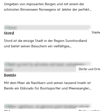
Umgeben von imposanten Bergen und mit einem der
schönsten Binnenseen Norwegens ist Jølster der perfekte
Ort für sportliche und erholsame Ferienerlebnisse.
Städte
Stord
Stord ist die einzige Stadt in der Region Sunnhordland
und bietet seinen Besuchern ein vielfältiges
Kulturangebot und herrliche Naturerlebnisse.
Dörfer und Orte
Bømlo
Mit dem Meer als Nachbarn und seinen tausend Inseln ist
Bømlo ein Eldorado für Bootssportler und Meeresangler.
Hier gibt es idyllische Fischerdörfer und Handelsplätze
und wichtige historische Orte wie Moster und die
Goldgruben von Lykling.
Dörfer und Orte