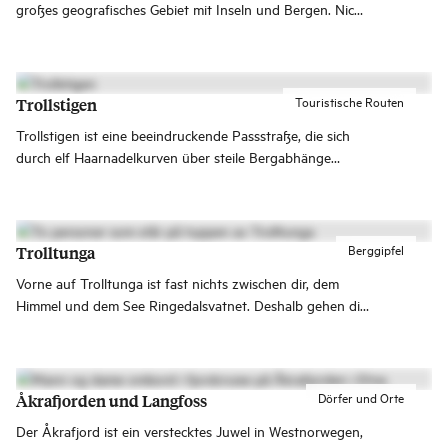
großes geografisches Gebiet mit Inseln und Bergen. Nicht
weit entfernt liegen die Gemeinde Sula mit den Bergen
von Sulafjellet und der Devold-Fabrik und die Gemeinde
Giske, wo unter anderem der Leuchtturm Alnes Fyr und
die schönen Strände von Vigra die Menschen anzieht.
Touristische Routen
Trollstigen
Trollstigen ist eine beeindruckende Passstraße, die sich
durch elf Haarnadelkurven über steile Bergabhänge
hinunter ins Romsdalen windet. Die Straße verbindet
Åndalsnes mit dem Valldal in Sunnmøre.
Berggipfel
Trolltunga
Vorne auf Trolltunga ist fast nichts zwischen dir, dem
Himmel und dem See Ringedalsvatnet. Deshalb gehen die
Bilder von diesem Felsen in Hardanger um die Welt!
Dörfer und Orte
Åkrafjorden und Langfoss
Der Åkrafjord ist ein verstecktes Juwel in Westnorwegen,