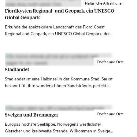
Natürliche Attraktionen
Fjordkysten Regional- und Geopark, ein UNESCO
Global Geopark
Erkunde die spektakuläre Landschaft des Fjord Coast
Regional and Geopark, ein UNESCO Global Geopark, der
Park erstreckt sich über dramatische Fjorde, eine offene
Küstenlandschaft und beeindruckende
Gebirgsformationen am westlichsten Punkt Norwegens.
Dörfer und Orte
Stadlandet
Stadlandet ist eine Halbinsel in der Kommune Stad. Sie ist
bekannt für ihre wunderschönen Sandstrände, perfekte
Surfspots, dramatisches Wetter und eine einmalige
Kulturgeschichte.
Dörfer und Orte
Svelgen und Bremanger
Europas höchste Seeklippe, Norwegens westlichster
Gletscher und kreibweiße Strände. Willkommen in Svelgen