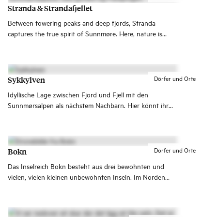
erwarten, wenn du die Insel mit ihrem wunderschönen
Stranda & Strandafjellet
Licht besuchst.
Between towering peaks and deep fjords, Stranda
captures the true spirit of Sunnmøre. Here, nature is
close, the flavours are bold, and iconic places like
Geirangerfjord, Hellesylt and the Sunnmøre Alps are just
around the corner.
Dörfer und Orte
Sykkylven
Idyllische Lage zwischen Fjord und Fjell mit den
Sunnmørsalpen als nächstem Nachbarn. Hier könnt ihr
euren Traum vom perfekten Outdoor-Urlaub
verwirklichen, dies ist ein Naturparadies für die ganze
Familie!
Dörfer und Orte
Bokn
Das Inselreich Bokn besteht aus drei bewohnten und
vielen, vielen kleinen unbewohnten Inseln. Im Norden
verbinden drei Brücken die Hauptinsel mit dem Festland,
manche Reisende sehen sie als die Atlantikstraße von
Haugalandet.