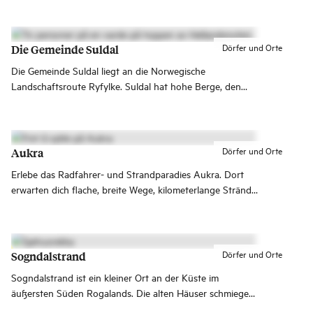
anerkannt und lädt zu Abenteuern der besonderen Art
ein.
Dörfer und Orte
Die Gemeinde Suldal
Die Gemeinde Suldal liegt an die Norwegische
Landschaftsroute Ryfylke. Suldal hat hohe Berge, den
Lachsfluss Suldalslågen und spannende Architektur. Die
Gemeinde nimmt am Programm für nachhaltige Reiseziele
teil.
Dörfer und Orte
Aukra
Erlebe das Radfahrer- und Strandparadies Aukra. Dort
erwarten dich flache, breite Wege, kilometerlange Strände
und idyllische Landschaften.
Dörfer und Orte
Sogndalstrand
Sogndalstrand ist ein kleiner Ort an der Küste im
äußersten Süden Rogalands. Die alten Häuser schmiegen
sich dicht an die schmale Straße, die heute eine