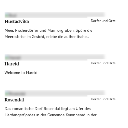
Wanderloipen nutzen und Gaumenfreuden von
Weltklasse erleben.
Dörfer und Orte
Hustadvika
Meer, Fischerdörfer und Marmorgruben. Spüre die
Meeresbrise im Gesicht, erlebe die authentische
Küstenkultur und erkunde mystische Marmorgruben –
das alles und noch viel mehr findest du in Hustadvika.
Dörfer und Orte
Hareid
Welcome to Hareid
Dörfer und Orte
Rosendal
Das romantische Dorf Rosendal liegt am Ufer des
Hardangerfjordes in der Gemeinde Kvinnherad in der
Region Sunnhordland. Eine bekannte Sehenswürdigkeit
hier ist Skandinaviens kleinstes Schloss – die Baronie