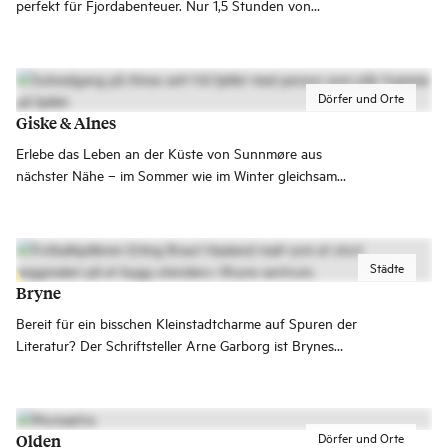
perfekt für Fjordabenteuer. Nur 1,5 Stunden von
Haugesund und knapp 2 Stunden von Stord entfernt
erwarten dich Natur, Aktivitäten und unvergessliche
Erlebnisse!
Dörfer und Orte
Giske & Alnes
Erlebe das Leben an der Küste von Sunnmøre aus
nächster Nähe – im Sommer wie im Winter gleichsam
faszinierend. Nach Giske und zu anderen Orten mit einer
langen maritimen Geschichte wie beispielsweise Ålesund,
Ona og Runde kommt man ganz einfach.
Städte
Bryne
Bereit für ein bisschen Kleinstadtcharme auf Spuren der
Literatur? Der Schriftsteller Arne Garborg ist Brynes
großer Sohn; seine Werke wurden zu seinen Lebzeiten
auch in Deutschland viel gelesen. Oder ist eher Fußball
dein Ding? Der berühmte Fußballspieler Erling Braut
Haaland stammt ebenfalls aus Bryne.
Dörfer und Orte
Olden