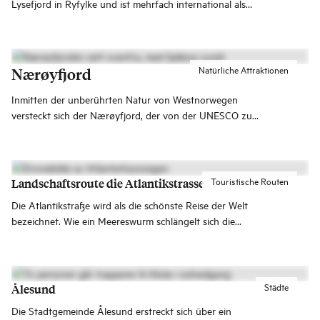
Lysefjord in Ryfylke und ist mehrfach international als
einzigartiges Naturerlebnis ausgezeichnet worden.
Möchtest du eine der größten Sehenswürdigkeiten in
Norwegen besuchen?
Natürliche Attraktionen
Nærøyfjord
Inmitten der unberührten Natur von Westnorwegen
versteckt sich der Nærøyfjord, der von der UNESCO zum
Weltnaturerbe erklärt wurde.
Touristische Routen
Landschaftsroute die Atlantikstrasse
Die Atlantikstraße wird als die schönste Reise der Welt
bezeichnet. Wie ein Meereswurm schlängelt sich die
Straße mit ihren acht Brücken von Kårvåg auf Averøya
nach Vevang auf dem Festland.
Städte
Ålesund
Die Stadtgemeinde Ålesund erstreckt sich über ein