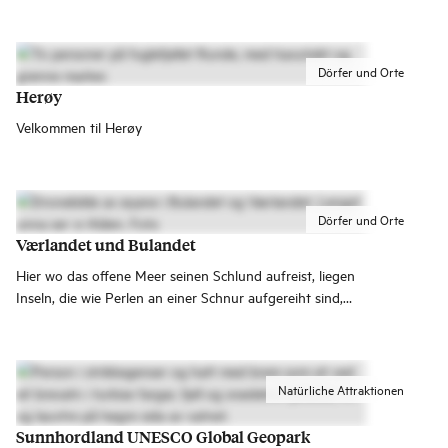
und Bremanger – wo Meer und Strände auf Berge und
Gletscher treffen.
Dörfer und Orte
Herøy
Velkommen til Herøy
Dörfer und Orte
Værlandet und Bulandet
Hier wo das offene Meer seinen Schlund aufreist, liegen
Inseln, die wie Perlen an einer Schnur aufgereiht sind,
stilvoll und beeindruckend durch 6 Brücken und 5.240 m
Weg verbunden.
Natürliche Attraktionen
Sunnhordland UNESCO Global Geopark