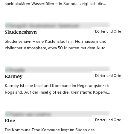
spektakulären Wasserfällen – in Sunndal zeigt sich die
Natur von ihrer beeindruckendsten Seite. Mit Innerdalen,
Trollheimen und dem Dovrefjell-Sunndalsfjella
Nationalpark ist dies ein Paradies für Naturliebhaber.
Dörfer und Orte
Skudeneshavn
Skudeneshavn – eine Küstenstadt mit Holzhäusern und
idyllischer Atmosphäre, etwa 50 Minuten mit dem Auto
von Haugesund entfernt. Perfekt für Tagesausflüge und
längere Aufenthalte!
Dörfer und Orte
Karmøy
Karmøy ist eine Insel und Kommune im Regierungsbezirk
Rogaland. Auf der Insel gibt es drei Kleinstädte: Kopervik,
Åkrehamn und Skudeneshavn.
Dörfer und Orte
Etne
Die Kommune Etne Kommune liegt im Süden des