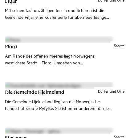
Fitjar
Mit seinen fast unzähligen Inseln und Schären ist die
Gemeinde Fitjar eine Küstenperle für abenteuerlustige
Meerespaddler, Sportfischer und Bootstouristen.
Städte
Florø
Am Rande des offenen Meeres liegt Norwegens
westlichste Stadt – Florø. Umgeben von
atemberaubenden Inseln und Fjorden ist dies das ideale
Reiseziel, um die authentische norwegische Küstenkultur
das ganze Jahr über zu erleben!
Dörfer und Orte
Die Gemeinde Hjelmeland
Die Gemeinde Hjelmeland liegt an die Norwegische
Landschaftsroute Ryfylke. Sie ist unter anderem für die
Obstproduktion, Fischzucht und den weltweit größten
Jær-Stuhl bekannt.
Städte
Stavanger