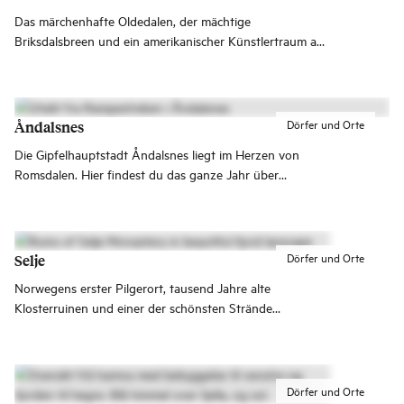
Das märchenhafte Oldedalen, der mächtige
Briksdalsbreen und ein amerikanischer Künstlertraum am
Fjord. Olden ist das Tor zu einigen der spektakulärsten
Naturerlebnisse Norwegens.
Dörfer und Orte
Åndalsnes
Die Gipfelhauptstadt Åndalsnes liegt im Herzen von
Romsdalen. Hier findest du das ganze Jahr über
vielfältige Erlebnisse. Du kannst mit der Raumabanen
nach Åndalsnes fahren. Von hier aus kannst du auch die
berühmten Sehenswürdigkeiten Trollstigen,
Romsdalseggen und den Aussichtspunkt Rampestreken
Dörfer und Orte
Selje
erleben.
Norwegens erster Pilgerort, tausend Jahre alte
Klosterruinen und einer der schönsten Strände
Westnorwegens – all das in Selje.
Dörfer und Orte