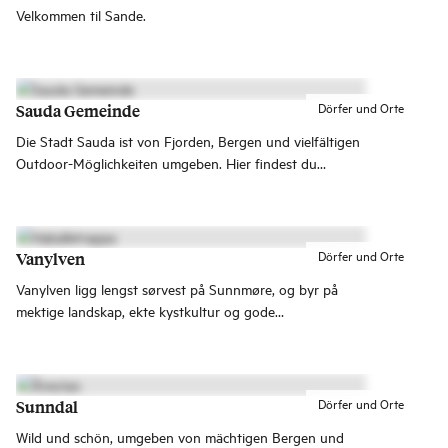
Velkommen til Sande.
Dörfer und Orte
Sauda Gemeinde
Die Stadt Sauda ist von Fjorden, Bergen und vielfältigen
Outdoor-Möglichkeiten umgeben. Hier findest du
ikonische Attraktionen wie den mächtigen Wasserfall
Svandalsfossen entlang der Norwegischen
Landschaftsroute Ryfylke und Allmannajuvet, wo
Architektur auf Bergbaugeschichte trifft.
Dörfer und Orte
Vanylven
Vanylven ligg lengst sørvest på Sunnmøre, og byr på
mektige landskap, ekte kystkultur og gode
naturopplevingar. Her kan du gå Hakkaletrappene, bade
på Sandvik-sanden eller utforske dei gamle olivinbrota
langs Åheimselva – med rolege bygder som Fiskå, Syvde
og Rovde som utgangspunkt.
Dörfer und Orte
Sunndal
Wild und schön, umgeben von mächtigen Bergen und