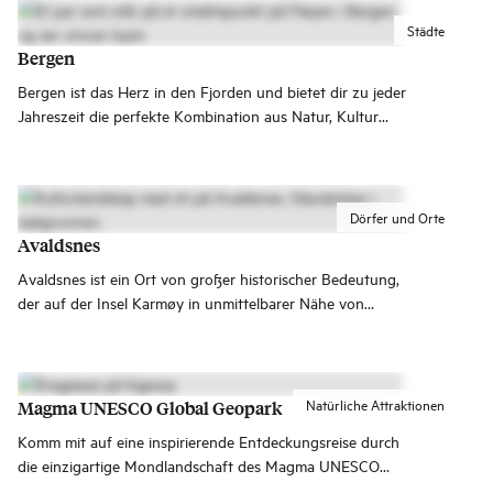
Ausflüge.
Städte
Bergen
Bergen ist das Herz in den Fjorden und bietet dir zu jeder
Jahreszeit die perfekte Kombination aus Natur, Kultur
und Großstadterlebnissen.
Dörfer und Orte
Avaldsnes
Avaldsnes ist ein Ort von großer historischer Bedeutung,
der auf der Insel Karmøy in unmittelbarer Nähe von
Haugesund liegt. Avaldsnes ist vielleicht am ehesten als
Haupthof des Wikingers und ersten norwegischen Königs
Harald „Schönhaar“ Hårfagre bekannt. In Avaldsnes
haben jedoch viele tausend Jahre lang Könige gewohnt –
Natürliche Attraktionen
Magma UNESCO Global Geopark
seit der frühen Bronzezeit und während der gesamten
Komm mit auf eine inspirierende Entdeckungsreise durch
Wikingerzeit.
die einzigartige Mondlandschaft des Magma UNESCO
Global Geopark. Das Gebiet ist von der UNESCO