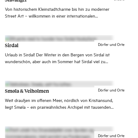
Von historischem Kleinstadtcharme bis hin zu moderner
Street Art – willkommen in einer internationalen
Fjordstadt, die spannende Erlebnisse bietet! Stavanger ist
bekannt für Straßenkunst, gutes Essen, Kultur und die
Nähe zu wunderschönen Naturattraktionen.
Dörfer und Orte
Sirdal
Urlaub in Sirdal! Der Winter in den Bergen von Sirdal ist
wunderschön, aber auch im Sommer hat Sirdal viel zu
bieten.
Dörfer und Orte
Smøla & Veiholmen
Weit draußen im offenen Meer, nördlich von Kristiansund,
liegt Smøla – ein prairieähnliches Archipel mit tausenden
von Inseln, Schären, lebendigen Fischerdörfern und
atemberaubender Natur. Lokale Kultur, Seeadler,
Paddelmöglichkeiten und das bekannte Fischerdorf
Veiholmen sind nur einige der Erlebnisse, die dich
Dörfer und Orte