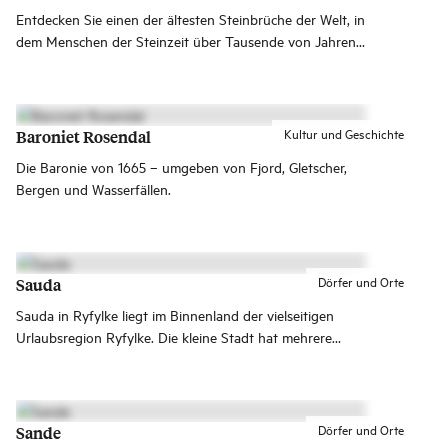
Entdecken Sie einen der ältesten Steinbrüche der Welt, in
dem Menschen der Steinzeit über Tausende von Jahren
Material für ihre Äxte gewonnen haben. Sehen Sie, wie
die Eiszeiten die Fjorde geformt haben und wie die
Kollision zwischen zwei Kontinentalplatten wertvolle
Ressourcen für die Menschen geschaffen hat.
Kultur und Geschichte
Baroniet Rosendal
Die Baronie von 1665 – umgeben von Fjord, Gletscher,
Bergen und Wasserfällen.
Dörfer und Orte
Sauda
Sauda in Ryfylke liegt im Binnenland der vielseitigen
Urlaubsregion Ryfylke. Die kleine Stadt hat mehrere
Geschäfte, Restaurants, Cafés und Hotels.
Dörfer und Orte
Sande