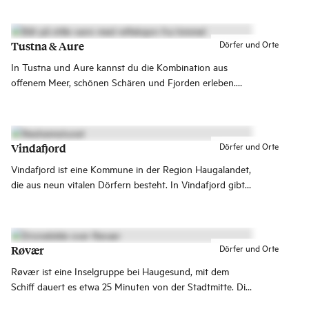
Fußgängerzone ist. Der Besucherparkplatz liegt direkt
außerhalb des Ortes und ist nur wenige Gehminuten
entfernt.
Dörfer und Orte
Tustna & Aure
In Tustna und Aure kannst du die Kombination aus
offenem Meer, schönen Schären und Fjorden erleben.
Hier stürzen die Felsformationen steil ins Meer, und
zugleich kannst du hier stille Wälder und Bergregionen
finden.
Dörfer und Orte
Vindafjord
Vindafjord ist eine Kommune in der Region Haugalandet,
die aus neun vitalen Dörfern besteht. In Vindafjord gibt
es unzählige Möglichkeiten zum Wandern, besonders
schön ist die Gegend um die Berghütte Olalia Fjellstove,
die das ganze Jahr über stark genutzt wird!
Dörfer und Orte
Røvær
Røvær ist eine Inselgruppe bei Haugesund, mit dem
Schiff dauert es etwa 25 Minuten von der Stadtmitte. Die
Hauptinsel ist autofrei und hat etwa 80 Einwohner.