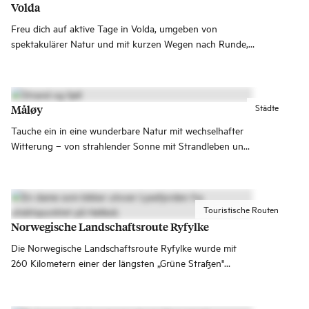
Volda
Freu dich auf aktive Tage in Volda, umgeben von
spektakulärer Natur und mit kurzen Wegen nach Runde,
Ålesund und Geiranger.
Städte
Måløy
Tauche ein in eine wunderbare Natur mit wechselhafter
Witterung – von strahlender Sonne mit Strandleben und
windstillem Meer bis zu einer Übernachtung auf dem
Leuchtturm mit Sturmwellen, die gegen die Wände
peitschen.
Touristische Routen
Norwegische Landschaftsroute Ryfylke
Die Norwegische Landschaftsroute Ryfylke wurde mit
260 Kilometern einer der längsten „Grüne Straßen"
Norwegens eröffnet. Sie verläuft teils auf Str. 13, Str. 520
und Str. 523, und verbindet Oanes am Lysefjord mit Hårå
bei Røldal.