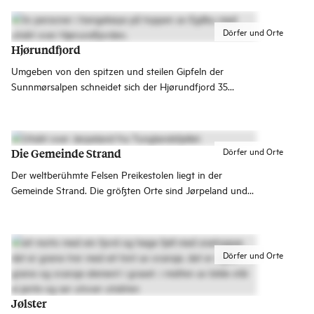
Rosendal.
Dörfer und Orte
Hjørundfjord
Umgeben von den spitzen und steilen Gipfeln der
Sunnmørsalpen schneidet sich der Hjørundfjord 35
Kilometer weit ins Landesinnere. An den Ufern liegen
zahlreiche idyllische Dörfer und heißen dich willkommen.
Dörfer und Orte
Die Gemeinde Strand
Der weltberühmte Felsen Preikestolen liegt in der
Gemeinde Strand. Die größten Orte sind Jørpeland und
Tau, und dort gibt es eine gute Auswahl an Geschäften,
Restaurants und Outdooraktivitäten.
Dörfer und Orte
Jølster