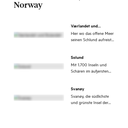
Norway
Værlandet und
Bulandet
Hier wo das offene Meer
seinen Schlund aufreist,
liegen Inseln, die wie
Perlen an einer Schnur
Solund
aufgereiht sind, stilvoll
und beeindruckend
Mit 1.700 Inseln und
durch 6 Brücken und
Schären im äußersten
5.240 m Weg
Westen Norwegens ist
verbunden.
Solund ein beliebtes
Svanøy
Reiseziel für alle, die
nach spannenden
Svanøy, die südlichste
Erlebnissen in der Natur
und grünste Insel der
suchen.
Gemeinde Kinn, bietet
eine einzigartige
Mischung aus Natur,
Ruhe und einer