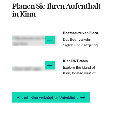
Planen Sie Ihren Aufenthalt
in Kinn
Bootsroute von Florø
nach Kinn
Das Boot verkehrt
täglich und ganzjährig
zwischen den Inseln und
Schären auf der Strecke
Kinn DNT cabin
von Florø nach Kinn
Explore the island of
Kinn, located west of
Florø, and stay in a
DNT-cabin.
Alle mit Kinn verknüpften Unterkünfte