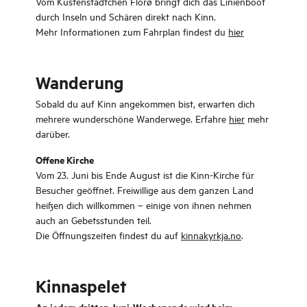
Vom Küstenstädtchen Florø bringt dich das Linienboot
durch Inseln und Schären direkt nach Kinn.
Mehr Informationen zum Fahrplan findest du
hier
Wanderung
Sobald du auf Kinn angekommen bist, erwarten dich
mehrere wunderschöne Wanderwege. Erfahre
hier
mehr
darüber.
Offene Kirche
Vom 23. Juni bis Ende August ist die Kinn-Kirche für
Besucher geöffnet. Freiwillige aus dem ganzen Land
heißen dich willkommen – einige von ihnen nehmen
auch an Gebetsstunden teil.
Die Öffnungszeiten findest du auf
kinnakyrkja.no
.
Kinnaspelet
An jedem dritten Juni-Wochenende wird beim