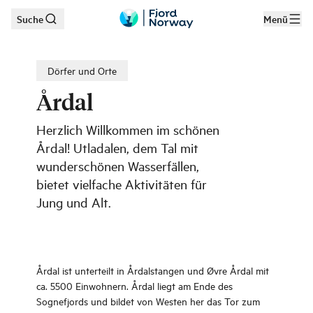
Suche
Menü
Zum Hauptinhalt
Dörfer und Orte
Årdal
Herzlich Willkommen im schönen
Årdal! Utladalen, dem Tal mit
wunderschönen Wasserfällen,
bietet vielfache Aktivitäten für
Jung und Alt.
Årdal ist unterteilt in Årdalstangen und Øvre Årdal mit
ca. 5500 Einwohnern. Årdal liegt am Ende des
Sognefjords und bildet von Westen her das Tor zum