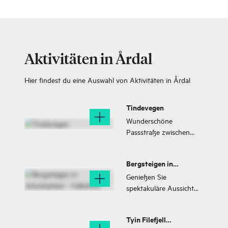
Aktivitäten in Årdal
Hier findest du eine Auswahl von Aktivitäten in Årdal
Tindevegen
Wunderschöne
Passstraße zwischen
Øvre Årdal und Turtagrø
mit einer herrlichen
Bergsteigen in
Aussicht über
Jotunheimen -
Gebirgslandschaften und
Genießen Sie
Falketind
die imponierenden Gipfel
spektakuläre Aussicht
von Jotunheimen.
auf die umliegenden
Berggipfel
Tyin Filefjell