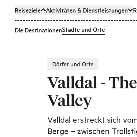
Reiseziele
Aktivitäten & Dienstleistungen
R
Zum Hauptinhalt
Städte und Orte
Die Destinationen
Dörfer und Orte
Valldal - Th
Valley
Valldal erstreckt sich vom
Berge – zwischen Trollst