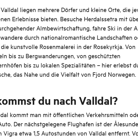
alldal liegen mehrere Dörfer und kleine Orte, die je
nen Erlebnisse bieten. Besuche Herdalssetra mit üb
urchgehender Almbewirtschaftung, fahre Ski in der 
 wandere durch nationalromantische Landschaften o
die kunstvolle Rosenmalerei in der Rosekyrkja. Von
eln bis zu Bergwanderungen, von geschützten
rnhöfen bis zu lokalen Spezialitäten – hier erlebst d
che, das Nahe und die Vielfalt von Fjord Norwegen.
kommst du nach Valldal?
ldal kommt man mit öffentlichen Verkehrsmitteln od
Auto. Der nächstgelegene Flughafen ist der Ålesunde
 Vigra etwa 1,5 Autostunden von Valldal entfernt. V