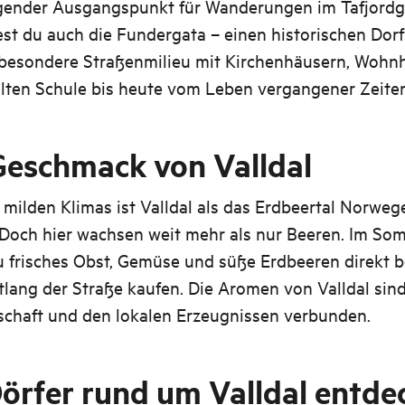
gender Ausgangspunkt für Wanderungen im Tafjordg
est du auch die Fundergata – einen historischen Dor
besondere Straßenmilieu mit Kirchenhäusern, Wohn
lten Schule bis heute vom Leben vergangener Zeiten
Geschmack von Valldal
milden Klimas ist Valldal als das Erdbeertal Norweg
 Doch hier wachsen weit mehr als nur Beeren. Im So
u frisches Obst, Gemüse und süße Erdbeeren direkt b
lang der Straße kaufen. Die Aromen von Valldal sin
schaft und den lokalen Erzeugnissen verbunden.
Dörfer rund um Valldal entde