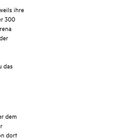
weils ihre
er 300
Arena
der
u das
er dem
r
on dort