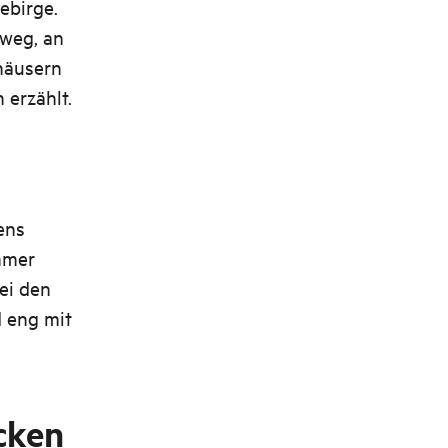
ebirge.
fweg, an
häusern
 erzählt.
ens
mmer
ei den
d eng mit
cken