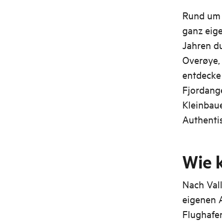
Rund um V
ganz eige
Jahren d
Overøye,
entdecke 
Fjordang
Kleinbaue
Authentis
Wie 
Nach Val
eigenen 
Flughafen