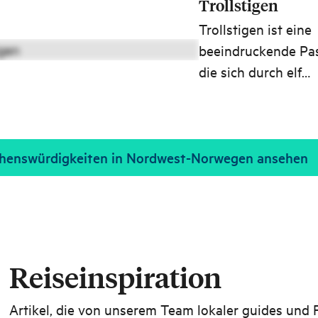
Trollstigen
Trollstigen ist eine
beeindruckende Pas
die sich durch elf
Haarnadelkurven üb
Bergabhänge hinunt
Romsdalen windet. 
Straße verbindet Å
ehenswürdigkeiten in Nordwest-Norwegen ansehen
mit dem Valldal in
Sunnmøre.
Reiseinspiration
Artikel, die von unserem Team lokaler guides und 