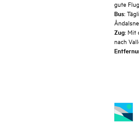
gute Flu
Bus
: Täg
Åndalsne
Zug
: Mit
nach Vall
Entfernu