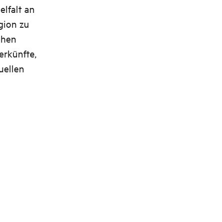
elfalt an
gion zu
ehen
erkünfte,
uellen