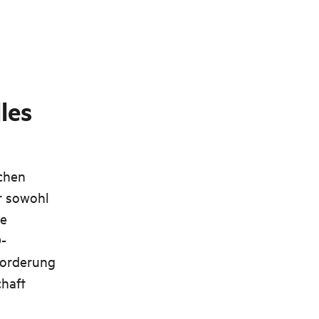
les
schen
r sowohl
le
-
forderung
haft