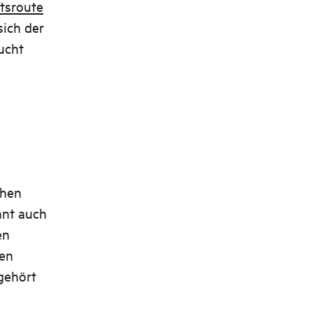
tsroute
sich der
ucht
chen
nnt auch
en
den
gehört