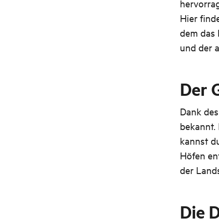
hervorra
Hier find
dem das 
und der a
Der 
Dank des 
bekannt.
kannst d
Höfen ent
der Land
Die 