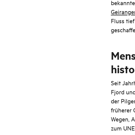
bekannte
Geiranger
Fluss tie
geschaffe
Mens
hist
Seit Jahr
Fjord und
der Pilge
früherer 
Wegen, Al
zum UNES