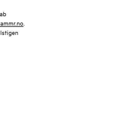
 ab
rammr.no
.
lstigen