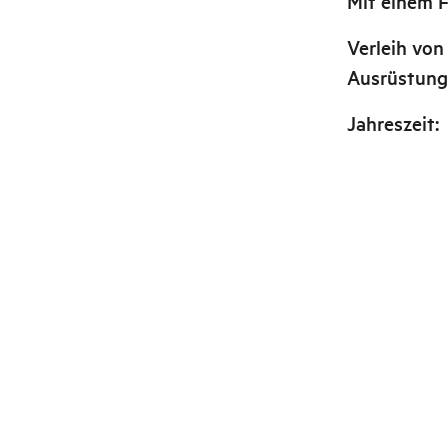
Mit einem 
Verleih von
Ausrüstun
Jahreszeit
: