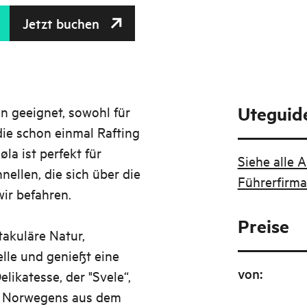
Jetzt buchen
Uteguide
ten geeignet, sowohl für
die schon einmal Rafting
la ist perfekt für
Siehe alle 
ellen, die sich über die
Führerfirma 
wir befahren.
Preise
akuläre Natur,
le und genießt eine
von
:
elikatesse, der "Svele“,
en Norwegens aus dem