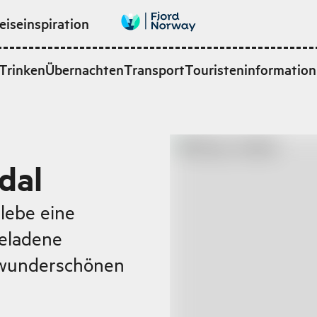
eiseinspiration
Trinken
Übernachten
Transport
Touristeninformation
ldal
rlebe eine
geladene
 wunderschönen