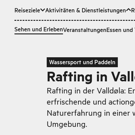
Reiseziele
Aktivitäten & Dienstleistungen
R
Zum Hauptinhalt
Sehen und Erleben
Veranstaltungen
Essen und 
Wassersport und Paddeln
Rafting in Val
Rafting in der Valldøla: E
erfrischende und action
Naturerfahrung in einer
Umgebung.