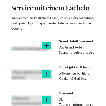
Gursli-Minen und zum
Wo einst Erz aus den
Service mit einem Lächeln
Hattesteinan
Gursli-Minen
transportiert wurde,
Willkommen zu köstlichem Essen, stilvoller Übernachtung
führt heute ein schöner
und guten Tips für spannende Unternehmungen in der
Wanderweg zum See
Gegend!
Gullvann und zu den
Hattesteinan.
Grand Hotell Egersund
Das Grand Hotell
Egersund befindet sich
in einem der am besten
erhaltenen Holzhäuser
Eigra kjøkken & bar in
Norwegens. Kurzer
Egersund
Entfernung zu
Willkommen bei Eigra
Geschäften,
Kjøkken & Bar! Im
Attraktionen und
Herzen der Stadt
Aktivitäten.
Egersund findest du das
Egersund
Restaurant des Grand
Touristeninformation
Hotel Egersund.
Die
Touristeninformation in