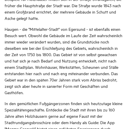
früher die Hauptstraße der Stadt war. Die Straße wurde 1843 nach
einem Großbrand errichtet, der mehrere Gebäude in Schutt und
Asche gelegt hatte.
Haugen - die "Mittelalter-Stadt" von Egersund - ist ebenfalls einen
Besuch wert. Obwohl die Gebäude im Laufe der Zeit wahrscheinlich
immer wieder verändert wurden, sind die Grundstücke noch
dieselben wie bei der Erschließung des Gebiets, wahrscheinlich in
der Zeit von 1750 bis 1800. Das Gebiet ist von selbst gewachsen
und hat sich je nach Bedarf und Nutzung entwickelt, nicht nach
einem Stadtplan. Wohnhäuser, Werkstätten, Scheunen und Ställe
entstanden hier nach und nach eng miteinander verbunden. Das
Gebiet war in den späten 70er Jahren stark vom Abriss bedroht,
zeigt sich aber heute in sanierter Form mit Geschäften und
Gasthöfen.
In den gemütlichen Fußgängerzonen finden sich heutzutage kleine
Spezialitätengeschäfte. Entdecke die Stadt mit ihren bis zu 160
Jahre alten Holzhäusern gerne auf eigene Faust mit der
Stadtrundgangsbroschüre oder dem Handy als Guide: Die App
"Magma Geopark" bietet einen geführten Spaziergang durch