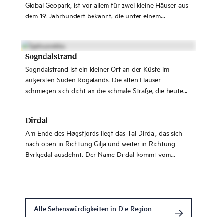
Global Geopark, ist vor allem für zwei kleine Häuser aus
dem 19. Jahrhundert bekannt, die unter einem
natürlichen Felsüberhang liegen.
Sogndalstrand
Sogndalstrand ist ein kleiner Ort an der Küste im
äußersten Süden Rogalands. Die alten Häuser
schmiegen sich dicht an die schmale Straße, die heute
eine Fußgängerzone ist. Der Besucherparkplatz liegt
direkt außerhalb des Ortes und ist nur wenige
Dirdal
Gehminuten entfernt.
Am Ende des Høgsfjords liegt das Tal Dirdal, das sich
nach oben in Richtung Gilja und weiter in Richtung
Byrkjedal ausdehnt. Der Name Dirdal kommt vom
altnordischen "Digradal" und bedeutet "großes Tal".
Alle Sehenswürdigkeiten in Die Region