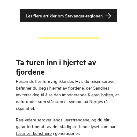
Les flere artikler om
Stavanger-regionen
Ta turen inn i hjertet av
fjordene
Reisen slutter forøvrig ikke der. Hvis du reiser sørover,
befinner du deg i hjertet av
fjordene
, der
Sandnes
inviterer deg til å se den imponerende
Kjerag-bolten
, et
naturunder som står som et symbol på Norges rå
skjønnhet.
Reis videre sørover langs
Jærstrendene
, og du blir
garantert betatt av det stadig skiftende lyset som har
fascinert kunstnere
i generasjoner.