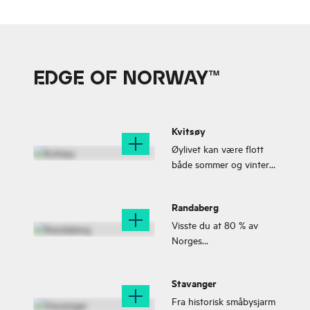
EDGE OF NORWAY™
Kvitsøy
Øylivet kan være flott
både sommer og vinter!
Et besøk til denne
idylliske øya ute i
Randaberg
havgapet gir deg en
følelse av ro og nærhet
Visste du at 80 % av
til naturen. En liten
Norges
ferjetur unna Stavanger
persilleproduksjon skjer i
(Mekjarvik), så er du i
Randaberg? Norges
Stavanger
Norges minste
minste
kommune, Kvitsøy.
fastlandskommune (i
Fra historisk småbysjarm