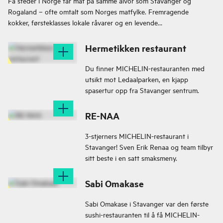
Få steder i Norge tar mat på samme alvor som Stavanger og
Rogaland – ofte omtalt som Norges matfylke. Fremragende
kokker, førsteklasses lokale råvarer og en levende
restaurantscene gjør denne regionen til et ekte kulinarisk
reisemål.
Hermetikken restaurant
Du finner MICHELIN-restauranten med
utsikt mot Ledaalparken, en kjapp
spasertur opp fra Stavanger sentrum.
RE-NAA
3-stjerners MICHELIN-restaurant i
Stavanger! Sven Erik Renaa og team tilbyr
sitt beste i en satt smaksmeny.
Sabi Omakase
Sabi Omakase i Stavanger var den første
sushi-restauranten til å få MICHELIN-