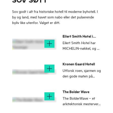
SOV SØTT
Sov godt i alt fra historiske hotell til moderne byhotell. I
by og land, med havet som nabo eller det pulserende
byliv like utenfor. Valget er ditt.
Eilert Smith Hotel i
Stavanger
Eilert Smith Hotel har
MICHELIN-nøkkel, og er
medlem av Small Luxury
Hotels of The World, er
Kronen Gaard Hotell
stedet for deg som
søker ro og topp
Utforsk roen, sjarmen og
kvalitet.
den gode maten på
Kronen Gaard Hotel – et
tradisjonsrikt hotell i
The Bolder Wave
landlige omgivelser, kun
kort vei fra Sandnes
The BolderWave – et
sentrum.
arkitektonisk mesterverk
og eksklusivt