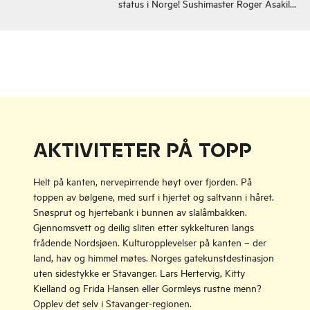
status i Norge! Sushimaster Roger Asakil
Joya lager kunstverk av norske råvarer!
AKTIVITETER PÅ TOPP
Helt på kanten, nervepirrende høyt over fjorden. På
toppen av bølgene, med surf i hjertet og saltvann i håret.
Snøsprut og hjertebank i bunnen av slalåmbakken.
Gjennomsvett og deilig sliten etter sykkelturen langs
frådende Nordsjøen. Kulturopplevelser på kanten – der
land, hav og himmel møtes. Norges gatekunstdestinasjon
uten sidestykke er Stavanger. Lars Hertervig, Kitty
Kielland og Frida Hansen eller Gormleys rustne menn?
Opplev det selv i Stavanger-regionen.