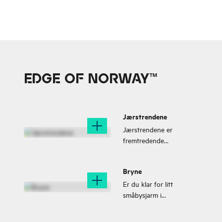
EDGE OF NORWAY™
Jærstrendene
Jærstrendene er
fremtredende
landemerker og
populære
Bryne
rekreasjonsområder. De
er ideelle for fotturer
Er du klar for litt
hele året, og om
småbysjarm i
sommeren er de
litteraturens fotspor?
populære for alle slags
Visste du for eksempel