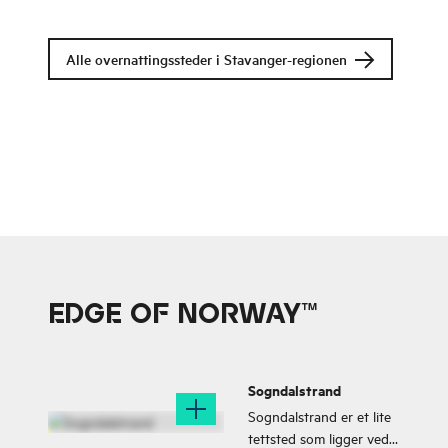
overnattingssted ved
Nordsjøen, midt i vill
norsk natur.
Alle overnattingssteder i Stavanger-regionen
EDGE OF NORWAY™
Sogndalstrand
Sogndalstrand er et lite
tettsted som ligger ved