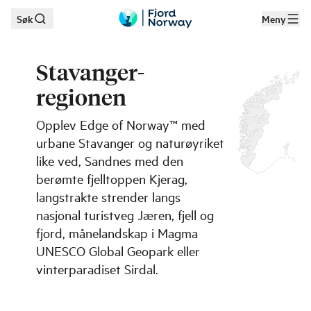
Søk
Meny
Hopp til hovedinnhold
Stavanger-
regionen
Opplev Edge of Norway™ med
urbane Stavanger og naturøyriket
like ved, Sandnes med den
berømte fjelltoppen Kjerag,
langstrakte strender langs
nasjonal turistveg Jæren, fjell og
fjord, månelandskap i Magma
UNESCO Global Geopark eller
vinterparadiset Sirdal.