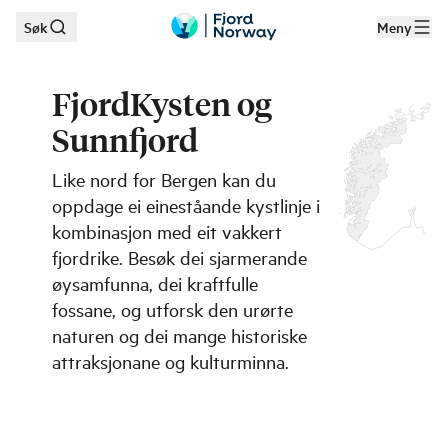
Søk
Meny
Hopp til hovedinnhold
FjordKysten og
Sunnfjord
Like nord for Bergen kan du
oppdage ei eineståande kystlinje i
kombinasjon med eit vakkert
fjordrike. Besøk dei sjarmerande
øysamfunna, dei kraftfulle
fossane, og utforsk den urørte
naturen og dei mange historiske
attraksjonane og kulturminna.