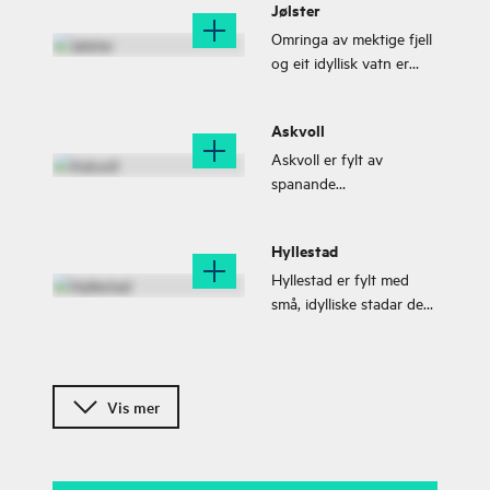
Jølster
Omringa av mektige fjell
og eit idyllisk vatn er
Jølster den perfekte
destinasjonen for gode
Askvoll
opplevingar.
Askvoll er fylt av
spanande
naturopplevingar. På ein
og same dag kan du
Hyllestad
oppleve vakkert
fjordlandskap ved
Hyllestad er fylt med
Dalsfjorden og idyll på
små, idylliske stadar der
sjarmerande øyer lengst
du kan slappe av og
vest i havgapet.
nyte. Uansett kva du vel
er utsikta over fjorden
Førde
garantert.
Vis mer
Med elva Jølstra som
snirklar seg gjennom
landskapet på sin veg
mot Førdefjorden har