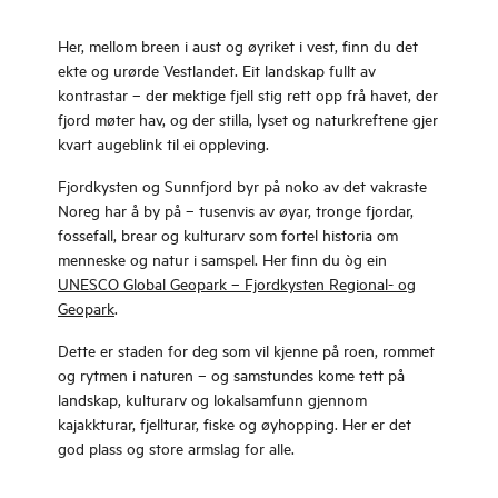
Her, mellom breen i aust og øyriket i vest, finn du det
ekte og urørde Vestlandet. Eit landskap fullt av
kontrastar – der mektige fjell stig rett opp frå havet, der
fjord møter hav, og der stilla, lyset og naturkreftene gjer
kvart augeblink til ei oppleving.
Fjordkysten og Sunnfjord byr på noko av det vakraste
Noreg har å by på – tusenvis av øyar, tronge fjordar,
fossefall, brear og kulturarv som fortel historia om
menneske og natur i samspel. Her finn du òg ein
UNESCO Global Geopark – Fjordkysten Regional- og
Geopark
.
Dette er staden for deg som vil kjenne på roen, rommet
og rytmen i naturen – og samstundes kome tett på
landskap, kulturarv og lokalsamfunn gjennom
kajakkturar, fjellturar, fiske og øyhopping. Her er det
god plass og store armslag for alle.