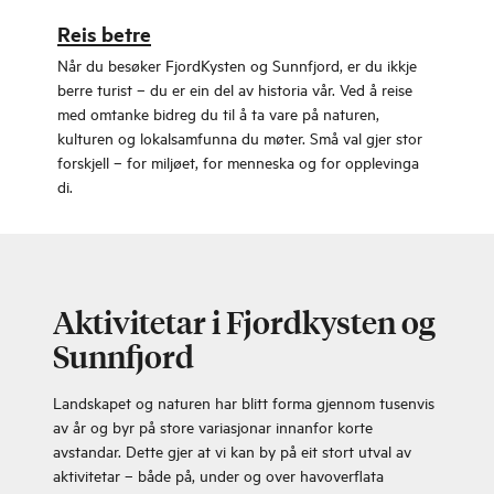
naturopplevingar.
Måløy
Reis betre
Kom tett på naturen i
Når du besøker FjordKysten og Sunnfjord, er du ikkje
skiftande vêr, frå
berre turist – du er ein del av historia vår. Ved å reise
strålande sol, strandliv
med omtanke bidreg du til å ta vare på naturen,
og blikkstille hav, til
kulturen og lokalsamfunna du møter. Små val gjer stor
fyrovernatting med
forskjell – for miljøet, for menneska og for opplevinga
stormbølgjer som slår
Kinn
di.
rundt veggane.
Heilt ute i havgapet finn
du den irrgrøne,
grasdekte øya Kinn, med
Kinnakyrkja og
Kinnaklova.
Aktivitetar i Fjordkysten og
Sunnfjord
Landskapet og naturen har blitt forma gjennom tusenvis
av år og byr på store variasjonar innanfor korte
avstandar. Dette gjer at vi kan by på eit stort utval av
aktivitetar – både på, under og over havoverflata