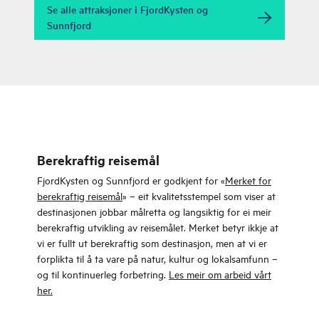
Se alle attraksjoner i FjordKysten og
den vesle byen Førde
Sunnfjord
funne si form.
Værlandet og Bulandet
Handelssenter og
Midt i havgapet, godt
kultursenter med eit rikt
vakta av den
tilbod av kafear og
majestetiske Alden, ligg
spisestader.
øyane som perler på ei
snor, vakkert bunde
saman av 6 bruer og
Florø
5.240m veg.
Ved kanten av storhavet
Berekraftig reisemål
ligg Norges vestlegaste
FjordKysten og Sunnfjord er godkjent for «
Merket for
by – Florø. Med
berekraftig reisemål
» – eit kvalitetsstempel som viser at
spektakulære øyar og
destinasjonen jobbar målretta og langsiktig for ei meir
fjordar rundt deg, er
berekraftig utvikling av reisemålet. Merket betyr ikkje at
dette den ultimate
Solund
vi er fullt ut berekraftig som destinasjon, men at vi er
destinasjonen for å
Med 1700 øyar, holmar
forplikta til å ta vare på natur, kultur og lokalsamfunn –
oppleve ekte vestlandsk
og skjer vest i havgapet
og til kontinuerleg forbetring.
Les meir om arbeid vårt
kultur, uansett årstid!
er Solund eit populært
her.
reisemål for alle som
leiter etter spennande