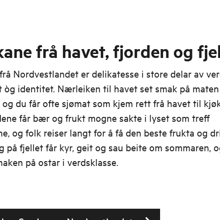
ne frå havet, fjorden og fjel
 frå Nordvestlandet er delikatesse i store delar av ve
t òg identitet. Nærleiken til havet set smak på maten 
 og du får ofte sjømat som kjem rett frå havet til kjøk
ene får bær og frukt mogne sakte i lyset som treff
ne, og folk reiser langt for å få den beste frukta og dr
 på fjellet får kyr, geit og sau beite om sommaren, o
aken på ostar i verdsklasse.