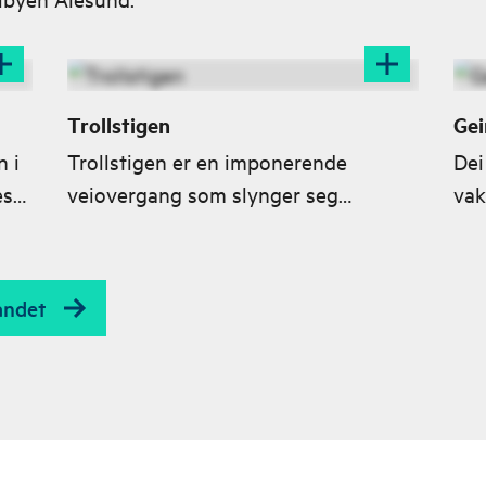
Trollstigen
Gei
n i
Trollstigen er en imponerende
Dei
este
veiovergang som slynger seg
vak
ker
gjennom 11 hårnålssvinger langs
Gei
 på
bratte fjellsider i Romsdalen.
pre
 et
Trollstigveien forbinder Åndalsnes
ver
andet
med Valldal på Sunnmøre.