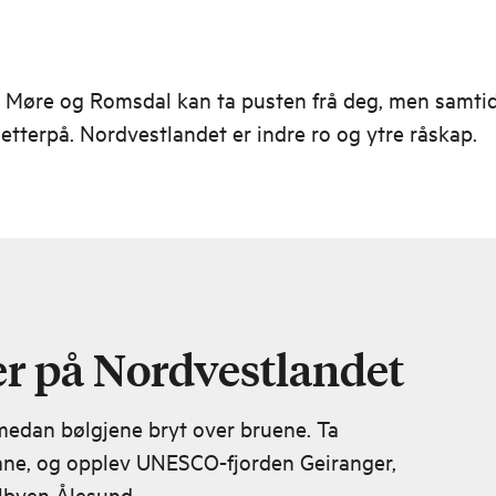
i Møre og Romsdal kan ta pusten frå deg, men samtid
 etterpå. Nordvestlandet er indre ro og ytre råskap.
r på Nordvestlandet
edan bølgjene bryt over bruene. Ta
ane, og opplev UNESCO-fjorden Geiranger,
ilbyen Ålesund.