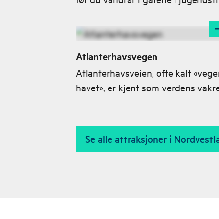
Atlanterhavsvegen
Atlanterhavsveien, ofte kalt «vege
havet», er kjent som verdens vakr
bilreise. Med sine åtte broer strek
den seg som en sjøorm fra Kårvåg
Averøya til Vevang på fastlandet, i
Se alle attraksjoner i Nordvestl
dramatisk landskap der hav og
himmel møtes.