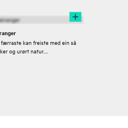
ranger
 færraste kan freiste med ein så
ker og urørt natur.
rangerfjorden står på den
stisjefulle UNESCO-lista over
das kultur- og naturarvstader.