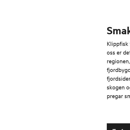
Smaka
Klippfisk
oss er de
regionen,
fjordbygd
fjordside
skogen og
pregar sm