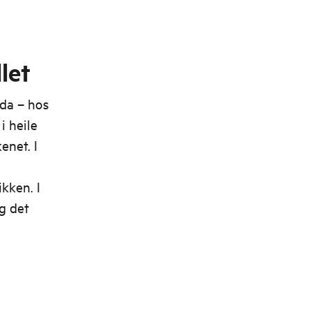
let
rda – hos
i heile
enet. I
ikken. I
g det