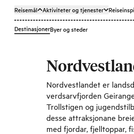
Reisemål
Aktiviteter og tjenester
Reiseinsp
Hopp til hovedinnhold
Destinasjoner
Byer og steder
Nordvestlan
Nordvestlandet er landsd
verdsarvfjorden Geirange
Trollstigen og jugendsti
desse attraksjonane breie
med fjordar, fjelltoppar,