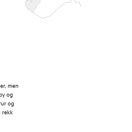
her, men
 by og
tur og
u rekk