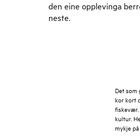
den eine opplevinga berre
neste.
Det som g
kor kort 
fiskevær.
kultur. H
mykje på 