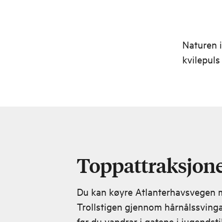
Naturen 
kvilepuls
Toppattraksjone
Du kan køyre Atlanterhavsvegen m
Trollstigen gjennom hårnålssving
før du vandrar i gatene i jugendst