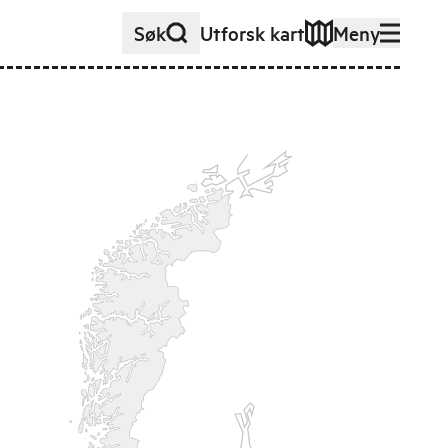
Søk
Utforsk kart
Meny