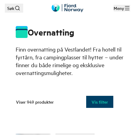
Søk
Meny
Hopp til hovedinnhold
Overnatting
Finn overnatting på Vestlandet! Fra hotell til
fyrtårn, fra campingplasser til hytter – under
finner du både rimelige og eksklusive
overnattingsmuligheter.
Viser
949
produkter
Vis filter