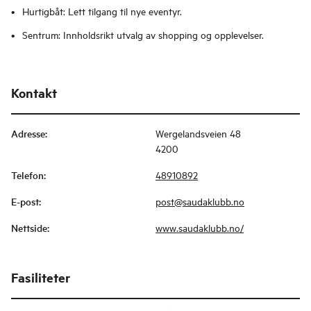
Hurtigbåt: Lett tilgang til nye eventyr.
Sentrum: Innholdsrikt utvalg av shopping og opplevelser.
Kontakt
Adresse
:
Wergelandsveien 48
4200
Telefon
:
48910892
E-post
:
post@saudaklubb.no
Nettside
:
www.saudaklubb.no/
Fasiliteter