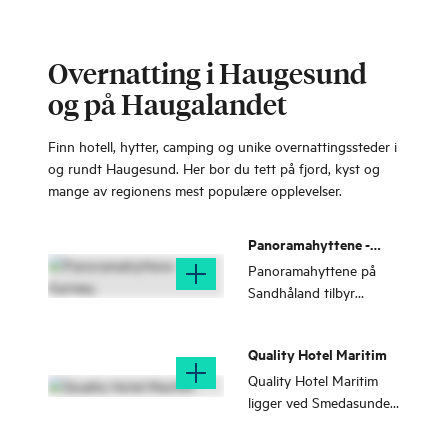
Overnatting i Haugesund
og på Haugalandet
Finn hotell, hytter, camping og unike overnattingssteder i
og rundt Haugesund. Her bor du tett på fjord, kyst og
mange av regionens mest populære opplevelser.
Panoramahyttene -
Karmøy
Panoramahyttene på
Sandhåland tilbyr
overnatting med
spektakulær utsikt mot
Quality Hotel Maritim
himmel, hav, vær og
vind. Sengekapasitet for
Quality Hotel Maritim
fire voksne, pluss en
ligger ved Smedasundet
barneseng.
i Haugesund sentrum.
Hotellet har 311 rom,