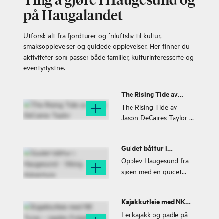
på Haugalandet
Utforsk alt fra fjordturer og friluftsliv til kultur,
smaksopplevelser og guidede opplevelser. Her finner du
aktiviteter som passer både familier, kulturinteresserte og
eventyrlystne.
The Rising Tide av
Jason DeCaires Taylor
The Rising Tide av
Jason DeCaires Taylor er
utstilt i Kvalsvik like nord
for Haugesund sentrum.
Guidet båttur i
The Rising Tide var
Haugesund - Viking
opprinnelig utstilt i
Opplev Haugesund fra
Adventure
Themsen, London.
sjøen med en guidet
båttur med Viking
Adventure. En 30
Kajakkutleie med NK
minutters tur med el-
Turas – opplev
båten Hyke gir innsikt i
Lei kajakk og padle på