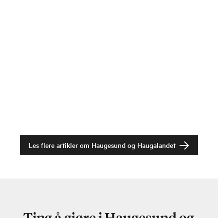
Les flere artikler om
Haugesund og Haugalandet
Ting å gjøre i Haugesund og