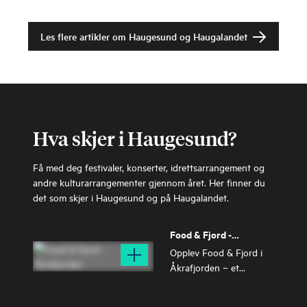
Åkrafjorden og uendelig
Sveio
med turmuligheter i
I Sveio ligger forholdene
Etnefjellene!
Les flere artikler om
Haugesund og Haugalandet
til rette for en aktiv ferie.
Opplev Ryvarden
Kulturfyr, Flokehyttene
og en av landets
flotteste 18-hulls
Tysvær
golfbaner!
Tysvær er kjent for sine
Hva skjer i Haugesund?
mange fjorder,
fjelltopper og idylliske
bygdesamfunn. Opplev
Få med deg festivaler, konserter, idrettsarrangement og
Himakånå, Arquebus
andre kulturarrangementer gjennom året. Her finner du
Krigshistoriske Museum
Bokn
det som skjer i Haugesund og på Haugalandet.
og besøk kulturhuset
Øyriket Bokn består av
Tysværtunet!
tre befolkede øyer, samt
Food & Fjord -
mange små, ubebodde
Åkrafjorden
Opplev Food & Fjord i
øyer. Tre broer binder
Åkrafjorden – et
øya til fastlandet i nord,
eksklusivt fjordcruise
og dette kan minne om
Vindafjord
med lokalmat,
Haugalandets egen