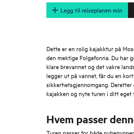
Legg til reiseplanen min
Dette er en rolig kajakktur på Mo
den mektige Folgefonna. Du har god
klare brevannet og det vakre land
legger ut på vannet, får du en kort
sikkerhetsgjennomgang. Deretter e
kajakken og nyte turen i ditt eget
Hvem passer denne
Turen passer for både nybegynner