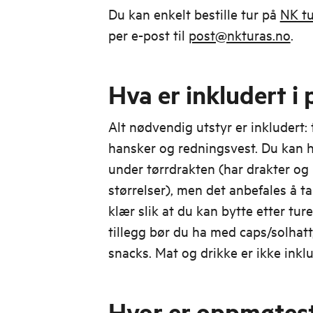
Du kan enkelt bestille tur på
NK tu
per e-post til
post@nkturas.no
.
Hva er inkludert i 
Alt nødvendig utstyr er inkludert: 
hansker og redningsvest. Du kan 
under tørrdrakten (har drakter og 
størrelser), men det anbefales å ta
klær slik at du kan bytte etter tu
tillegg bør du ha med caps/solhatt, 
snacks. Mat og drikke er ikke inklu
Hvor er oppmøtest