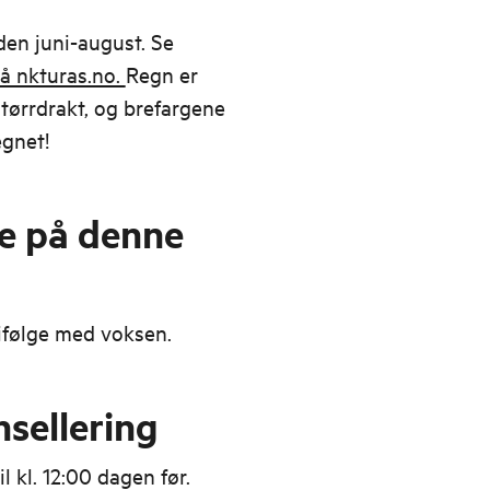
den juni-august. Se
å nkturas.no.
Regn er
 tørrdrakt, og brefargene
egnet!
se på denne
 ifølge med voksen.
nsellering
l kl. 12:00 dagen før.