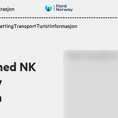
irasjon
atting
Transport
Turistinformasjon
 med NK
v
a