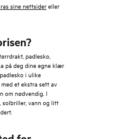
ras sine nettsider
eller
prisen?
tørrdrakt, padlesko,
ha på deg dine egne klær
padlesko i ulike
 med et ekstra sett av
ren om nødvendig. I
solbriller, vann og litt
dert.
ed for