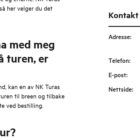
så her velger du det
Kontakt
Adresse
:
 ha med meg
å turen, er
Telefon
:
E-post
:
nd, kan en av NK Turas
Nettside
:
ren til breen og tilbake
te ved bestilling.
tur?