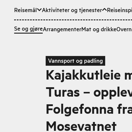
Reisemål
Aktiviteter og tjenester
Reiseinsp
Hopp til hovedinnhold
Se og gjøre
Arrangementer
Mat og drikke
Overn
Vannsport og padling
Kajakkutleie
Turas – opple
Folgefonna fr
Mosevatnet