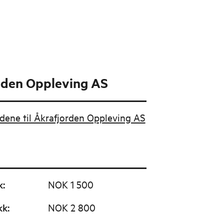
rden Oppleving AS
budene til Åkrafjorden Oppleving AS
k
:
NOK 1 500
kk
:
NOK 2 800