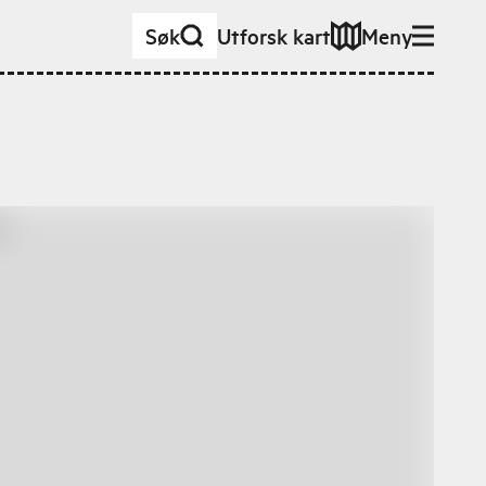
Søk
Utforsk kart
Meny