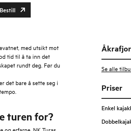
Bestill
Åkrafjo
sevatnet, med utsikt mot
 tid til å ta inn det
skapet rundt deg. Før du
Se alle til
r det bare å sette seg i
Priser
 tempo.
Enkel kajak
 turen for?
Dobbelkaja
e og erfarne. NK Turas