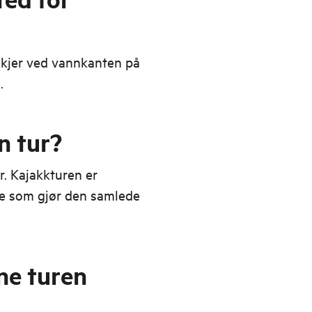
skjer ved vannkanten på
e.
n tur?
r. Kajakkturen er
oe som gjør den samlede
ne turen