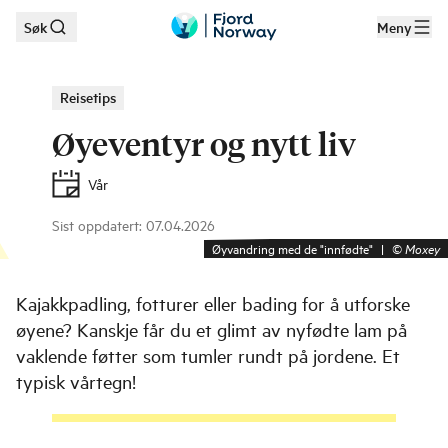
Søk
Meny
Hopp til hovedinnhold
Reisetips
Øyeventyr og nytt liv
Vår
Sist oppdatert
:
07.04.2026
Øyvandring med de "innfødte"
|
©
Moxey
Kajakkpadling, fotturer eller bading for å utforske
øyene? Kanskje får du et glimt av nyfødte lam på
vaklende føtter som tumler rundt på jordene. Et
typisk vårtegn!