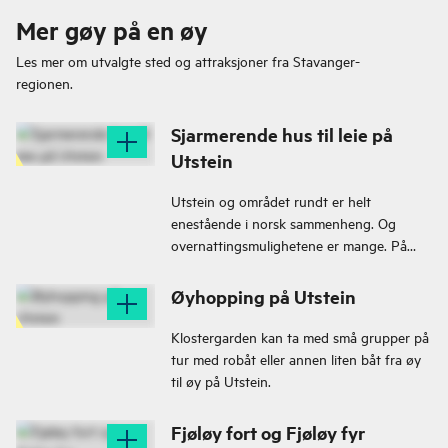
Mer gøy på en øy
Les mer om utvalgte sted og attraksjoner fra
Stavanger-
regionen.
Sjarmerende hus til leie på
Utstein
Utstein og området rundt er helt
enestående i norsk sammenheng. Og
overnattingsmulighetene er mange. På
Utstein leier Klostergarden ut et
sjarmerende gammelt hus med utsikt over
Øyhopping på Utstein
Klostervågen.
Klostergarden kan ta med små grupper på
tur med robåt eller annen liten båt fra øy
til øy på Utstein.
Fjøløy fort og Fjøløy fyr