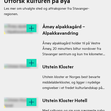
Utforsk kulturen på øya
Les mer om utvalgte sted og attraksjoner fra
Stavanger-
regionen.
Åmøy alpakkagård –
Alpakkavandring
Åmøy alpakkagård holder til på Vestre
Åmøy, 20 minutters biltur nordover fra
Stavanger sentrum og kun tre kilometer
fra E39.
Utstein Kloster
Utstein kloster er Norges best bevarte
middelalderkloster, og ligger i nydelige
omgivelser i et fredet kulturlandskap på
Mosterøy, omtrent en halvtimes kjøretur
fra Stavanger.
Utstein Kloster Hotell
Med saltvann og sjø som nærmeste nabo,