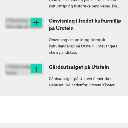
kulturmiljø og historiske omgivelser. Du
kan også få med lunsjkurv med lokal mat
og drikke fra gårdsutsalget.
Omvisning i fredet kulturmiljø
på Utstein
Omvisning i et unikt og historisk
kulturlandskap på Utstein, i Stavangers
rike øylandskap.
Gårdsutsalget på Utstein
Gårdsutsalget på Utstein finner du i
sjøhuset like nedenfor Utstein Kloster.