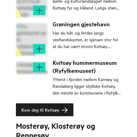
beite- og kulturlandskapet mellom
Kvitsøy fyr og Håland. Langs stien
venter røft kystlandskap, gamle
krigsminner og vid utsikt over havet.
Grøningen gjestehavn
Har du båt, og ferdes langs
vestlandskysten, er sjansen stor for
at du har vært innom Kvitsøy.
Kvitsøy har mange alternativer om
du ønsker å legge til kai, og flere
Kvitsøy hummermuseum
skjermede bukter til å ankre opp.
(Ryfylkemuseet)
Grøningen gjestehavn er et fint
Ytterst i fjorden mellom Karmøy og
alternativ å legge til. Drivstoff kan
Randaberg ligger idylliske Kvitsøy,
bunkres ved ferjekaien.
den minste av kommunene i Ryfylke.
På øya ligger et av de flotteste
museumsanlegga til Ryfylkemuseet.
Kom deg til Kvitsøy
Mosterøy, Klosterøy og
Rennesøy