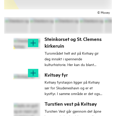
© Moxey
Steinkorset og St. Clemens
kirkeruin
Turområdet helt øst på Kvitsøy gir
deg innsikt i spennende
kulturhistorie. Her kan du blant
annet se konturene av ruinene etter
Kvitsøy fyr
St. Clemens-kirken. I tillegg rager
Steinkorset stolt fire meter over
Kvitsøy fyrstasjon ligger på Kvitsøy
bakken ved Leiasundet.
sør for Skudeneshavn og er et
kystfyr. I samme område er det også
flere kulturminner. Fyret ligger nær
Turstien vest på Kvitsøy
Ydstebøhavn og annet
sjøbruksmiljø.
Turstien Vest går gjennom det åpne