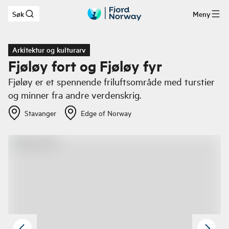
Søk
Meny
Hopp til hovedinnhold
Arkitektur og kulturarv
Fjøløy fort og Fjøløy fyr
Fjøløy er et spennende friluftsområde med turstier
og minner fra andre verdenskrig.
Stavanger
Edge of Norway