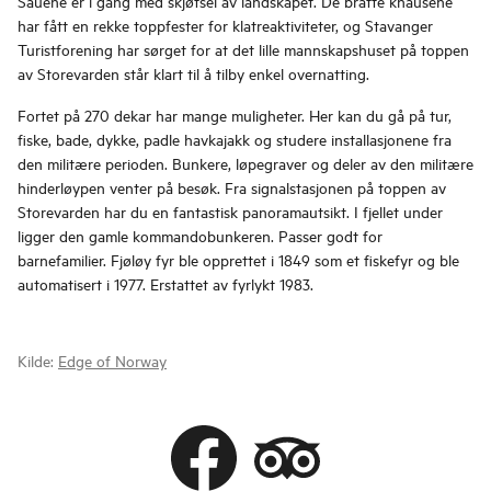
Sauene er i gang med skjøtsel av landskapet. De bratte knausene
har fått en rekke toppfester for klatreaktiviteter, og Stavanger
Turistforening har sørget for at det lille mannskapshuset på toppen
av Storevarden står klart til å tilby enkel overnatting.
Fortet på 270 dekar har mange muligheter. Her kan du gå på tur,
fiske, bade, dykke, padle havkajakk og studere installasjonene fra
den militære perioden. Bunkere, løpegraver og deler av den militære
hinderløypen venter på besøk. Fra signalstasjonen på toppen av
Storevarden har du en fantastisk panoramautsikt. I fjellet under
ligger den gamle kommandobunkeren. Passer godt for
barnefamilier. Fjøløy fyr ble opprettet i 1849 som et fiskefyr og ble
automatisert i 1977. Erstattet av fyrlykt 1983.
Kilde:
Edge of Norway