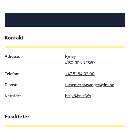
Kontakt
Adresse
:
Fjøløy
4150 RENNESØY
Telefon
:
+47 51 84 02 00
E-post
:
tursenter.stavanger@dnt.no
Nettside
:
bit.ly/4bnIYWo
Fasiliteter