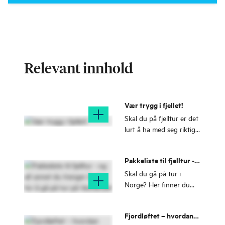
Relevant innhold
Vær trygg i fjellet!
Skal du på fjelltur er det
lurt å ha med seg riktig
utstyr - og å kunne
fjellvettreglene! De
Pakkeliste til fjelltur -
gjelder nemlig ikke bare
og alt annet du trenger
på påskefjellet.
Skal du gå på tur i
å vite for å gå på tur på
Norge? Her finner du
Vestlandet
pakkeliste til fjelltur,
gradering av turer og
Fjordløftet – hvordan
vanskelighetsgrad samt