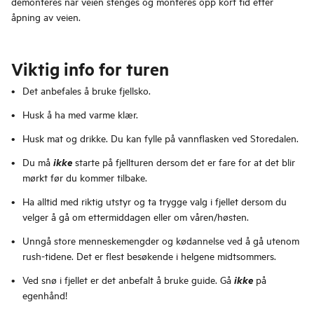
demonteres når veien stenges og monteres opp kort tid etter
åpning av veien.
Viktig info for turen
Det anbefales å bruke fjellsko.
Husk å ha med varme klær.
Husk mat og drikke. Du kan fylle på vannflasken ved Storedalen.
ikke
Du må
starte på fjellturen dersom det er fare for at det blir
mørkt før du kommer tilbake.
Ha alltid med riktig utstyr og ta trygge valg i fjellet dersom du
velger å gå om ettermiddagen eller om våren/høsten.
Unngå store menneskemengder og kødannelse ved å gå utenom
rush-tidene. Det er flest besøkende i helgene midtsommers.
ikke
Ved snø i fjellet er det anbefalt å bruke guide. Gå
på
egenhånd!