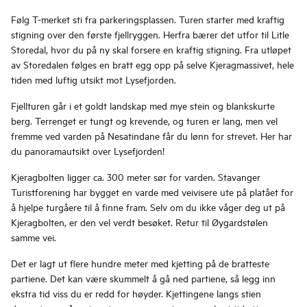
Følg T-merket sti fra parkeringsplassen. Turen starter med kraftig
stigning over den første fjellryggen. Herfra bærer det utfor til Litle
Storedal, hvor du på ny skal forsere en kraftig stigning. Fra utløpet
av Storedalen følges en bratt egg opp på selve Kjeragmassivet, hele
tiden med luftig utsikt mot Lysefjorden.
Fjellturen går i et goldt landskap med mye stein og blankskurte
berg. Terrenget er tungt og krevende, og turen er lang, men vel
fremme ved varden på Nesatindane får du lønn for strevet. Her har
du panoramautsikt over Lysefjorden!
Kjeragbolten ligger ca. 300 meter sør for varden. Stavanger
Turistforening har bygget en varde med veivisere ute på platået for
å hjelpe turgåere til å finne fram. Selv om du ikke våger deg ut på
Kjeragbolten, er den vel verdt besøket. Retur til Øygardstølen
samme vei.
Det er lagt ut flere hundre meter med kjetting på de bratteste
partiene. Det kan være skummelt å gå ned partiene, så legg inn
ekstra tid viss du er redd for høyder. Kjettingene langs stien