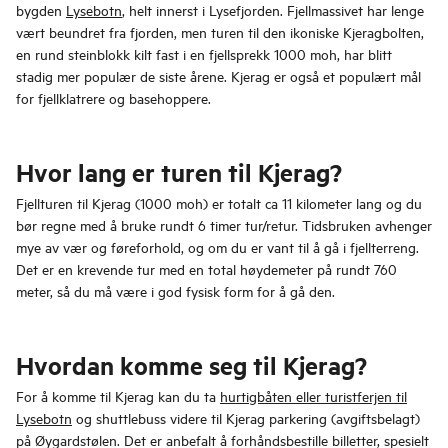
bygden
Lysebotn
, helt innerst i Lysefjorden. Fjellmassivet har lenge
vært beundret fra fjorden, men turen til den ikoniske Kjeragbolten,
en rund steinblokk kilt fast i en fjellsprekk 1000 moh, har blitt
stadig mer populær de siste årene. Kjerag er også et populært mål
for fjellklatrere og basehoppere.
Hvor lang er turen til Kjerag?
Fjellturen til Kjerag (1000 moh) er totalt ca 11 kilometer lang og du
bør regne med å bruke rundt 6 timer tur/retur. Tidsbruken avhenger
mye av vær og føreforhold, og om du er vant til å gå i fjellterreng.
Det er en krevende tur med en total høydemeter på rundt 760
meter, så du må være i god fysisk form for å gå den.
Hvordan komme seg til Kjerag?
For å komme til Kjerag kan du ta
hurtigbåten eller turistferjen til
Lysebotn
og shuttlebuss videre til Kjerag parkering (avgiftsbelagt)
på Øygardstølen. Det er anbefalt å forhåndsbestille billetter, spesielt