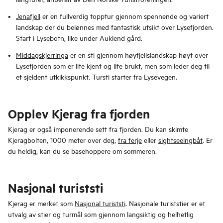
Jenafjell
er en fullverdig topptur gjennom spennende og variert
landskap der du belønnes med fantastisk utsikt over Lysefjorden.
Start i Lysebotn, like under Auklend gård.
Middagskjerringa
er en sti gjennom høyfjellslandskap høyt over
Lysefjorden som er lite kjent og lite brukt, men som leder deg til
et sjeldent utkikkspunkt. Tursti starter fra Lysevegen.
Opplev Kjerag fra fjorden
Kjerag er også imponerende sett fra fjorden. Du kan skimte
Kjeragbolten, 1000 meter over deg,
fra ferje
eller
sightseeingbåt
. Er
du heldig, kan du se basehoppere om sommeren.
Nasjonal turiststi
Kjerag er merket som
Nasjonal turiststi
. Nasjonale turiststier er et
utvalg av stier og turmål som gjennom langsiktig og helhetlig