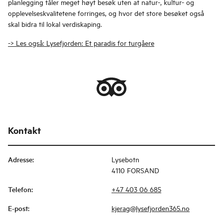
planlegging tåler meget høyt besøk uten at natur-, kultur- og
opplevelseskvalitetene forringes, og hvor det store besøket også
skal bidra til lokal verdiskaping.
-> Les også: Lysefjorden: Et paradis for turgåere
Kontakt
Adresse
:
Lysebotn
4110 FORSAND
Telefon
:
+47 403 06 685
E-post
:
kjerag@lysefjorden365.no