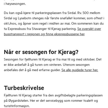
i høysesongen.
Du kan også kjøre til parkeringsplassen fra Sirdal. Rv. 500 mellom
Sirdal og Lysebotn stenges når første snøfallet kommer, som oftest i
okt./nov., og åpner som regel i midten av mai. Om sommeren kan du
ta Expressbuss fra Stavanger til Kjerag parkering.
Se oversikt over
busstransport i regionen og finne ekspressbussene her
.
Når er sesongen for Kjerag?
Sesongen for fjellturen til Kjerag er fra mai til og med oktober. Det
er ikke anbefalt å gå turen om vinteren. Utenom sesongen
anbefales det å gå med erfarne guider.
Se alle guidede turer her.
Turbeskrivelse
Fjellturen til Kjerag starter fra den avgiftsbelagte parkeringsplassen
på Øygardstølen. Her er det servicebygg som rommer toalett og
turistinformasjon.