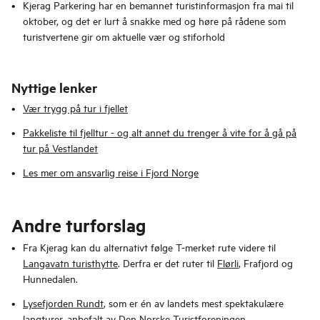
Kjerag Parkering har en bemannet turistinformasjon fra mai til
oktober, og det er lurt å snakke med og høre på rådene som
turistvertene gir om aktuelle vær og stiforhold
Nyttige lenker
Vær trygg på tur i fjellet
Pakkeliste til fjelltur - og alt annet du trenger å vite for å gå på
tur på Vestlandet
Les mer om ansvarlig reise i Fjord Norge
Andre turforslag
Fra Kjerag kan du alternativt følge T-merket rute videre til
Langavatn turisthytte
. Derfra er det ruter til
Flørli
, Frafjord og
Hunnedalen.
Lysefjorden Rundt
, som er én av landets mest spektakulære
langturer, anbefalt av Den Norske Turistforeningen.