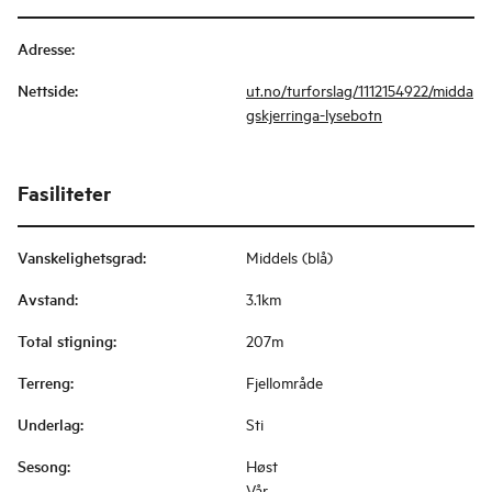
Adresse
:
Nettside
:
ut.no/turforslag/1112154922/midda
gskjerringa-lysebotn
Fasiliteter
Vanskelighetsgrad
:
Middels (blå)
Avstand
:
3.1km
Total stigning
:
207m
Terreng
:
Fjellområde
Underlag
:
Sti
Sesong
:
Høst
Vår