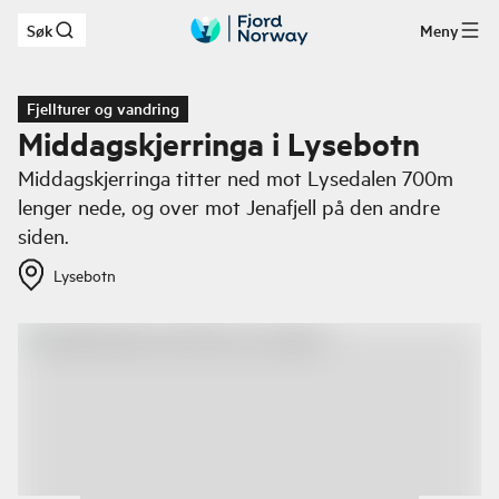
Søk
Meny
Hopp til hovedinnhold
Fjellturer og vandring
Middagskjerringa i Lysebotn
Middagskjerringa titter ned mot Lysedalen 700m
lenger nede, og over mot Jenafjell på den andre
siden.
Lysebotn