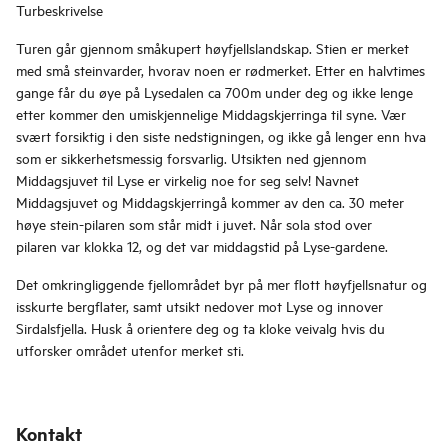
Turbeskrivelse
Turen går gjennom småkupert høyfjellslandskap. Stien er merket
med små steinvarder, hvorav noen er rødmerket. Etter en halvtimes
gange får du øye på Lysedalen ca 700m under deg og ikke lenge
etter kommer den umiskjennelige Middagskjerringa til syne. Vær
svært forsiktig i den siste nedstigningen, og ikke gå lenger enn hva
som er sikkerhetsmessig forsvarlig. Utsikten ned gjennom
Middagsjuvet til Lyse er virkelig noe for seg selv! Navnet
Middagsjuvet og Middagskjerringå kommer av den ca. 30 meter
høye stein-pilaren som står midt i juvet. Når sola stod over
pilaren var klokka 12, og det var middagstid på Lyse-gardene.
Det omkringliggende fjellområdet byr på mer flott høyfjellsnatur og
isskurte bergflater, samt utsikt nedover mot Lyse og innover
Sirdalsfjella. Husk å orientere deg og ta kloke veivalg hvis du
utforsker området utenfor merket sti.
Kontakt