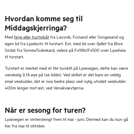
Hvordan komme seg til
Middagskjerringa?
Med
ferje eller hurtigbåt
fra Lauvvik, Forsand eller Songesand og
egen bil fra Lysebotn til turstart. Evt. med bil over fjellet fra Øvre
Sirdal: fra Sinnes/Suleskard, videre på Fv986/Fv500 over Lyseheia
til turstart.
Turstart er merket med et lite turskilt på Lysevegen, dette kan være
vanskelig å få øye på (se bilde). Ved skiltet er det bare en veldig
smal veiskulder, det er noe bedre plass ved nylig utvidet veiskulder
400m lenger mot øst, ved Venakvævtjørna.
Når er sesong for turen?
Lysevegen er vinterstengt frem til mai - juni. Dermed kan du kun gå
her fra mai til oktober.