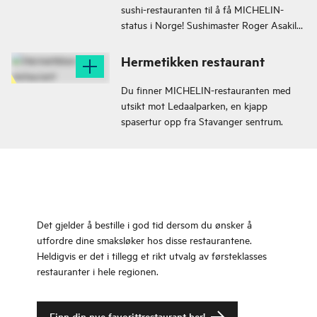
sushi-restauranten til å få MICHELIN-
status i Norge! Sushimaster Roger Asakil
Joya lager kunstverk av norske råvarer!
Hermetikken restaurant
Du finner MICHELIN-restauranten med
utsikt mot Ledaalparken, en kjapp
spasertur opp fra Stavanger sentrum.
Det gjelder å bestille i god tid dersom du ønsker å
utfordre dine smaksløker hos disse restaurantene.
Heldigvis er det i tillegg et rikt utvalg av førsteklasses
restauranter i hele regionen.
Finn din nye favorittrestaurant her!