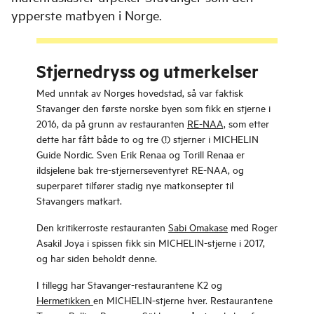
ypperste matbyen i Norge.
Stjernedryss og utmerkelser
Med unntak av Norges hovedstad, så var faktisk
Stavanger den første norske byen som fikk en stjerne i
2016, da på grunn av restauranten
RE-NAA,
som etter
dette har fått både to og tre (!) stjerner i MICHELIN
Guide Nordic. Sven Erik Renaa og Torill Renaa er
ildsjelene bak tre-stjernerseventyret RE-NAA, og
superparet tilfører stadig nye matkonsepter til
Stavangers matkart.
Den kritikerroste restauranten
Sabi Omakase
med Roger
Asakil Joya i spissen fikk sin MICHELIN-stjerne i 2017,
og har siden beholdt denne.
I tillegg har Stavanger-restaurantene K2 og
Hermetikken
en MICHELIN-stjerne hver. Restaurantene