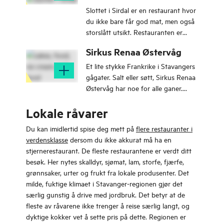
Slottet i Sirdal er en restaurant hvor
du ikke bare får god mat, men også
storslått utsikt. Restauranten er
bygget på utsiktspunktet med
Sirkus Renaa Østervåg
samme navn; Slottet.
Et lite stykke Frankrike i Stavangers
gågater. Salt eller søtt, Sirkus Renaa
Østervåg har noe for alle ganer.
Stikk innom her ved et besøk i
Lokale råvarer
Stavanger.
Du kan imidlertid spise deg mett på
flere restauranter i
verdensklasse
dersom du ikke akkurat må ha en
stjernerestaurant. De fleste restaurantene er verdt ditt
besøk. Her nytes skalldyr, sjømat, lam, storfe, fjærfe,
grønnsaker, urter og frukt fra lokale produsenter. Det
milde, fuktige klimaet i Stavanger-regionen gjør det
særlig gunstig å drive med jordbruk. Det betyr at de
fleste av råvarene ikke trenger å reise særlig langt, og
dyktige kokker vet å sette pris på dette. Regionen er