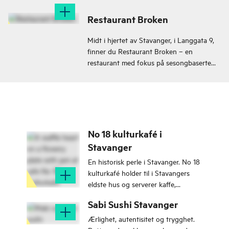
Restaurant Broken
Midt i hjertet av Stavanger, i Langgata 9,
finner du Restaurant Broken – en
restaurant med fokus på sesongbaserte
råvarer, personlig service og norsk sjømat.
No 18 kulturkafé i
Stavanger
En historisk perle i Stavanger. No 18
kulturkafé holder til i Stavangers
eldste hus og serverer kaffe,
smørbrød, vafler og kaker på
Sabi Sushi Stavanger
mormors gamle porselen.
Ærlighet, autentisitet og trygghet.