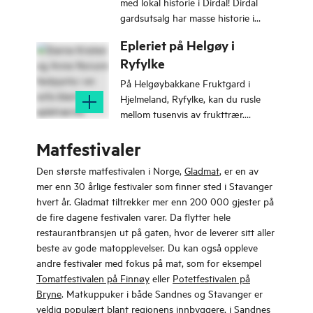
med lokal historie i Dirdal! Dirdal
gardsutsalg har masse historie i
veggene.
Epleriet på Helgøy i
Ryfylke
På Helgøybakkane Fruktgard i
Hjelmeland, Ryfylke, kan du rusle
mellom tusenvis av frukttrær.
Selskapslokalet Epleriet tar imot
Matfestivaler
grupper fra 20 til 120 personer.
Den største matfestivalen i Norge,
Gladmat
, er en av
mer enn 30 årlige festivaler som finner sted i Stavanger
hvert år. Gladmat tiltrekker mer enn 200 000 gjester på
de fire dagene festivalen varer. Da flytter hele
restaurantbransjen ut på gaten, hvor de leverer sitt aller
beste av gode matopplevelser. Du kan også oppleve
andre festivaler med fokus på mat, som for eksempel
Tomatfestivalen på Finnøy
eller
Potetfestivalen på
Bryne
. Matkuppuker i både Sandnes og Stavanger er
veldig populært blant regionens innbyggere, i Sandnes