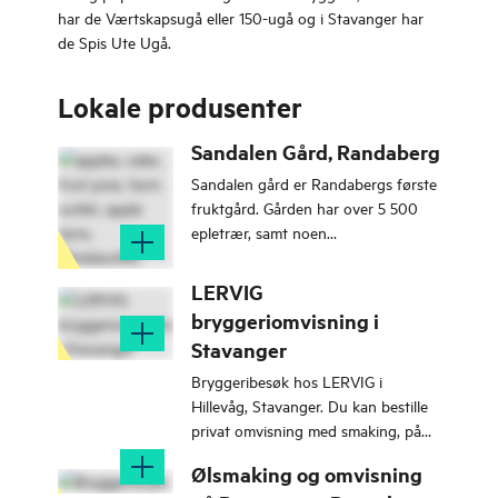
har de Værtskapsugå eller 150-ugå og i Stavanger har
de Spis Ute Ugå.
Lokale produsenter
Sandalen Gård, Randaberg
Sandalen gård er Randabergs første
fruktgård. Gården har over 5 500
epletrær, samt noen
opalplommetrær og
stikkelsbærbusker.
LERVIG
bryggeriomvisning i
Stavanger
Bryggeribesøk hos LERVIG i
Hillevåg, Stavanger. Du kan bestille
privat omvisning med smaking, på
kveldstid i ukedager og helger for
Ølsmaking og omvisning
grupper på minimum 10 personer.