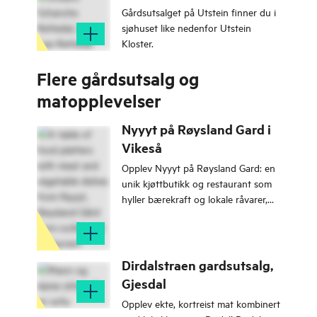
Gårdsutsalget på Utstein finner du i
sjøhuset like nedenfor Utstein
Kloster.
Flere gårdsutsalg og
matopplevelser
Nyyyt på Røysland Gard i
Vikeså
Opplev Nyyyt på Røysland Gard: en
unik kjøttbutikk og restaurant som
hyller bærekraft og lokale råvarer,
fra gård til bord.
Dirdalstraen gardsutsalg,
Gjesdal
Opplev ekte, kortreist mat kombinert