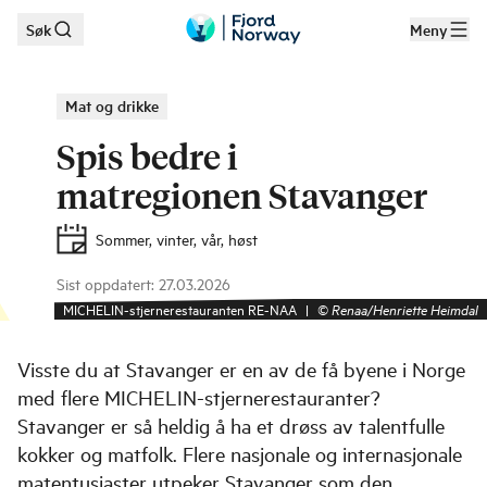
Søk
Meny
Hopp til hovedinnhold
Mat og drikke
Spis bedre i
matregionen Stavanger
Sommer, vinter, vår, høst
Sist oppdatert
:
27.03.2026
MICHELIN-stjernerestauranten RE-NAA
|
©
Renaa/Henriette Heimdal
Visste du at Stavanger er en av de få byene i Norge
med flere MICHELIN-stjernerestauranter?
Stavanger er så heldig å ha et drøss av talentfulle
kokker og matfolk. Flere nasjonale og internasjonale
matentusiaster utpeker Stavanger som den