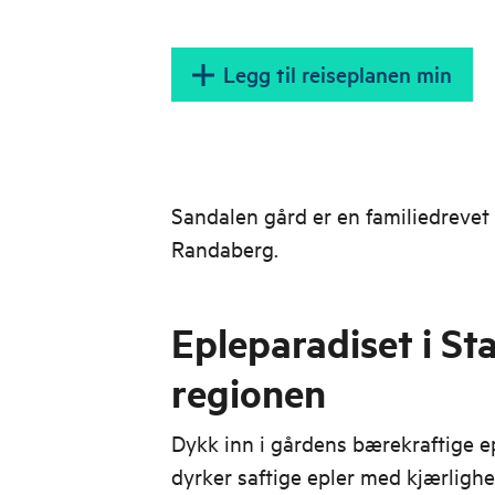
Legg til reiseplanen min
Sandalen gård er en familiedrevet 
Randaberg.
Epleparadiset i St
regionen
Dykk inn i gårdens bærekraftige e
dyrker saftige epler med kjærlighe