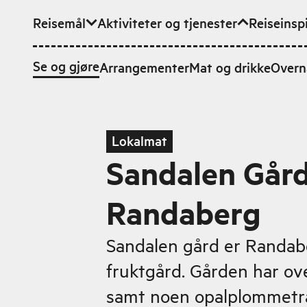
Reisemål
Aktiviteter og tjenester
Reiseinsp
Hopp til hovedinnhold
Se og gjøre
Arrangementer
Mat og drikke
Overn
Lokalmat
Sandalen Gård
Randaberg
Sandalen gård er Randab
fruktgård. Gården har ov
samt noen opalplommetr