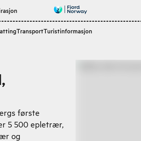
irasjon
atting
Transport
Turistinformasjon
,
ergs første
er 5 500 epletrær,
ær og