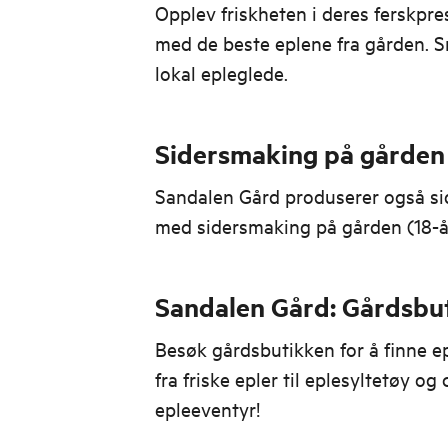
Opplev friskheten i deres ferskpre
med de beste eplene fra gården. 
lokal epleglede.
Sidersmaking på gården
Sandalen Gård produserer også side
med sidersmaking på gården (18-å
Sandalen Gård: Gårdsbu
Besøk gårdsbutikken for å finne ep
fra friske epler til eplesyltetøy og c
epleeventyr!