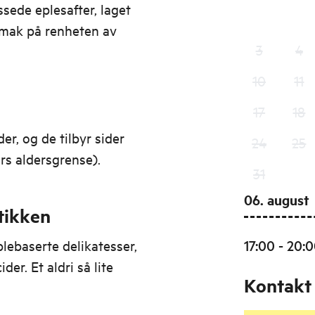
ssede eplesafter, laget
Smak på renheten av
3
4
10
11
17
18
r, og de tilbyr sider
24
25
rs aldersgrense).
31
06. august
tikken
lebaserte delikatesser,
17:00 - 20:
ider. Et aldri så lite
Kontakt