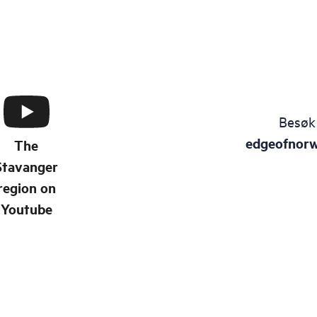
Besøk
edgeofnor
The
Stavanger
region on
Youtube