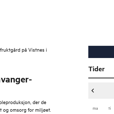
fruktgård på Vistnes i
Tider
avanger-
pleproduksjon, der de
ma
ti
t og omsorg for miljøet.