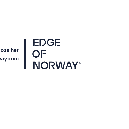
 oss her
way.com