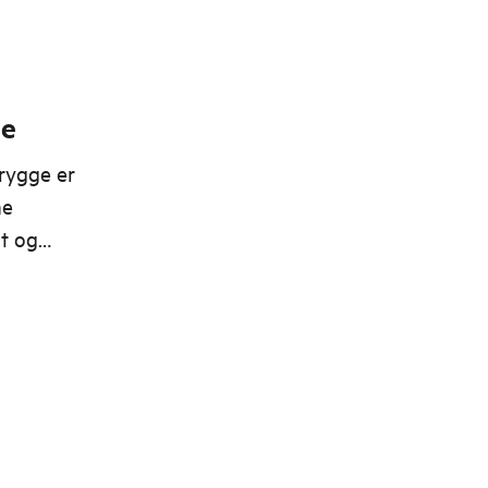
ge
rygge er
me
st og