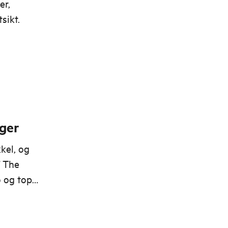
er,
sikt.
nger
kel, og
f The
o og topp