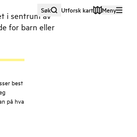
Søk
Utforsk kart
Meny
et i sentrum av
e for barn eller
sser best
deg
an på hva