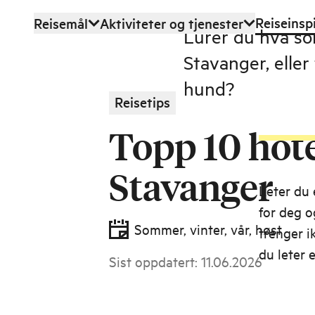
Reiseinsp
Reisemål
Aktiviteter og tjenester
Hopp til hovedinnhold
Lurer du hva som
Stavanger, eller
hund?
Reisetips
Topp 10 hote
Stavanger
Leter du 
for deg o
Sommer, vinter, vår, høst
trenger i
du leter 
Sist oppdatert
:
11.06.2026