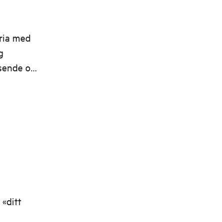
oria med
g
isende og
«ditt