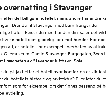
e overnatting i Stavanger
r etter det billigste hotellet, mens andre har andre kr
ngen. Drar du til Stavanger med barn trenger du
lige hotell. Reiser du med hunden din, så er det vikt
e hvilke hotell som gladelig tar i mot hunder. For no
gen alt, er hotellet for eksempel i nærheten av attra
sk Oljemuseum
,
Gamle Stavanger
,
Fargegaten
,
Sverd i
det i nærheten av
Stavanger lufthavn
, Sola.
r du på jakt etter et hotell hvor komforten er viktigs
 du hotellets historie og arkitektur? Eller leter du ett
mfort, som for eksempel om det finnes basseng på ho
spa-avdeling.