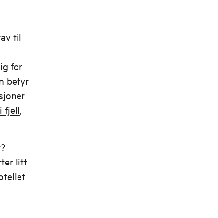
av til
ig for
en betyr
ksjoner
 fjell
,
t?
er litt
tellet