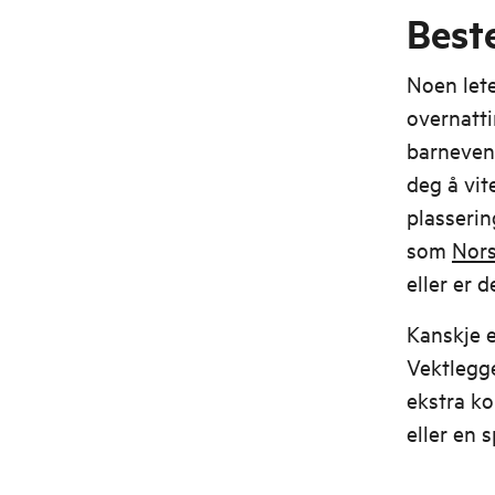
Best
Noen lete
overnatti
barnevenn
deg å vit
plasserin
som
Nor
eller er 
Kanskje e
Vektlegger
ekstra ko
eller en 