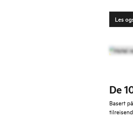
Les og
De 10
Basert på
tilreisen