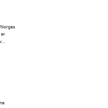
r Norges
 er
v
.
rne