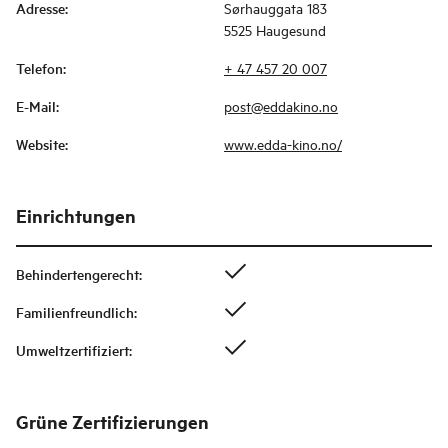
Adresse
:
Sørhauggata 183
5525 Haugesund
Telefon
:
+ 47 457 20 007
E-Mail
:
post@eddakino.no
Website
:
www.edda-kino.no/
Einrichtungen
Behindertengerecht
:
Familienfreundlich
:
Umweltzertifiziert
:
Grüne Zertifizierungen