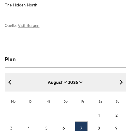
The Hidden North
Quelle:
Visit Bergen
Plan
August
2026
August 2026
Mo
Di
Mi
Do
Fr
Sa
So
1
2
7
3
4
5
6
8
9