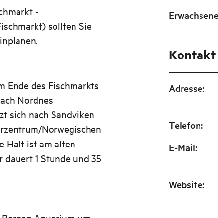
chmarkt -
Erwachsen
ischmarkt) sollten Sie
einplanen.
Kontakt
am Ende des Fischmarkts
Adresse
:
nach Nordnes
zt sich nach Sandviken
Telefon
:
turzentrum/Norwegischen
 Halt ist am alten
E-Mail
:
 dauert 1 Stunde und 35
Website
:
, Bergen Aquarium um