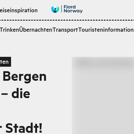
eiseinspiration
Trinken
Übernachten
Transport
Touristeninformation
rten
 Bergen
– die
 Stadt!