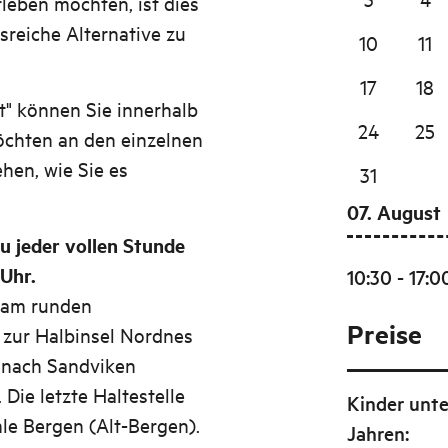
eben möchten, ist dies
isreiche Alternative zu
10
11
17
18
t" können Sie innerhalb
24
25
öchten an den einzelnen
hen, wie Sie es
31
07. August
u jeder vollen Stunde
 Uhr.
10:30 - 17:0
(am runden
Preise
 zur Halbinsel Nordnes
 nach Sandviken
ie letzte Haltestelle
Kinder unte
le Bergen (Alt-Bergen).
Jahren
: