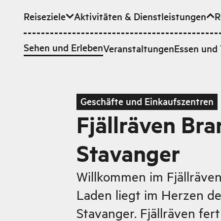
Reiseziele
Aktivitäten & Dienstleistungen
R
Zum Hauptinhalt
Sehen und Erleben
Veranstaltungen
Essen und 
Geschäfte und Einkaufszentren
Fjällräven Bra
Stavanger
Willkommen im Fjällräven
Laden liegt im Herzen de
Stavanger. Fjällräven fert