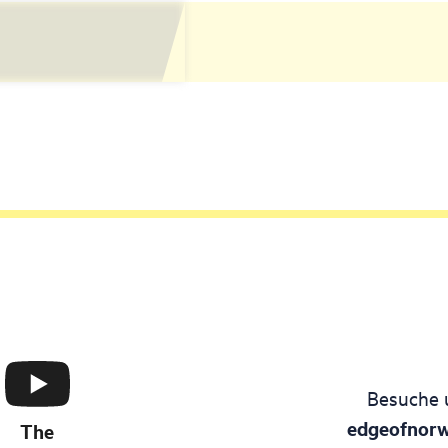
Besuche 
edgeofnor
The