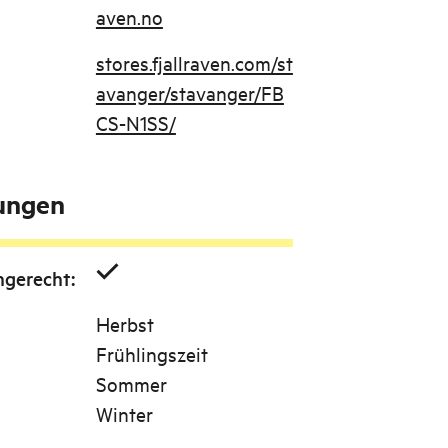
aven.no
stores.fjallraven.com/st
avanger/stavanger/FB
CS-N1SS/
tungen
ngerecht
:
Herbst
Frühlingszeit
Sommer
Winter