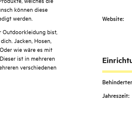
rodukte, welches die
unsch können diese
edigt werden.
Website
:
 Outdoorkleidung bist,
 dich. Jacken, Hosen,
 Oder wie wäre es mit
ieser ist in mehreren
Einrich
mehreren verschiedenen
Behinderte
Jahreszeit
: