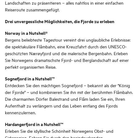
Landschaften zu präsentieren – alles nahtlos in einer einfachen
Reiseroute zusammengefügt.
Drei unvergessliche Möglichkeiten, die Fjorde zu erleben
Norway in a Nutshell®
Bergens beliebteste Tagestour vereint drei unglaubliche Erlebnisse:
die spektakuläre Flåmbahn, eine Kreuzfahrt durch den UNESCO-
geschützten Nærøyfjord und die malerische Bergenbahn. Erleben
Sie Norwegens dramatischste Fjord- und Berglandschaft auf einer
perfekt organisierten Reise.
Sognefjord in a Nutshell™
Entdecken Sie den mächtigen Sognefjord – bekannt als der "König
der Fjorde" – und kombinieren Sie ihn mit der berühmten Flåmbahn.
Die charmanten Dörfer Balestrand und Flåm laden Sie ein, Ihren
Aufenthalt zu verlängern und das Leben entlang des Fjords
kennenzulernen.
Hardangerfjord in a Nutshell™
Erleben Sie die idyllische Schönheit Norwegens Obst- und
Ciderregion. Fahren Sie durch den beeindruckenden