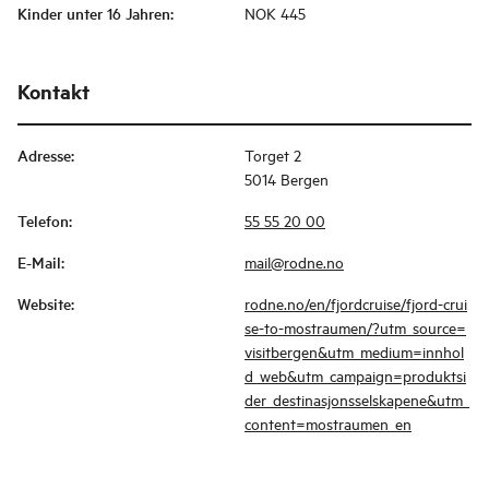
Kinder unter 16 Jahren
:
NOK 445
Kontakt
Adresse
:
Torget 2
5014 Bergen
Telefon
:
55 55 20 00
E-Mail
:
mail@rodne.no
Website
:
rodne.no/en/fjordcruise/fjord-crui
se-to-mostraumen/?utm_source=
visitbergen&utm_medium=innhol
d_web&utm_campaign=produktsi
der_destinasjonsselskapene&utm_
content=mostraumen_en