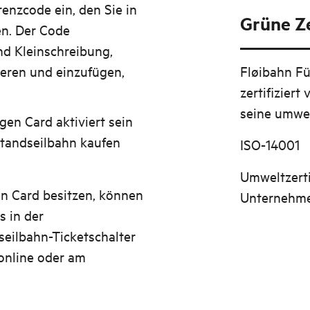
enzcode ein, den Sie in
Grüne Ze
en. Der Code
nd Kleinschreibung,
ieren und einzufügen,
Fløibahn
Fü
zertifiziert
seine umwe
gen Card aktiviert sein
 Standseilbahn kaufen
ISO-14001
Umweltzerti
en Card besitzen, können
Unternehmen
s in der
seilbahn-Ticketschalter
 online oder am