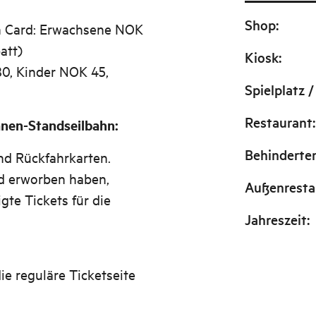
Shop
:
en Card: Erwachsene NOK
att)
Kiosk
:
0, Kinder NOK 45,
Spielplatz /
Restaurant
:
anen-Standseilbahn:
Behinderte
und Rückfahrkarten.
rd erworben haben,
Außenresta
gte Tickets für die
Jahreszeit
:
ie reguläre Ticketseite