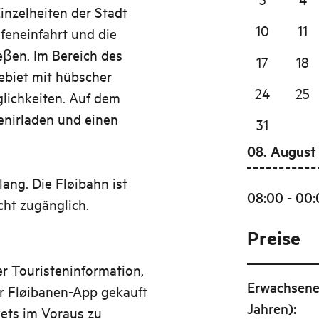
inzelheiten der Stadt
10
11
feneinfahrt und die
eβen. Im Bereich des
17
18
ebiet mit hübscher
24
25
lichkeiten. Auf dem
enirladen und einen
31
08. August
lang. Die Fløibahn ist
08:00 - 00
cht zugänglich.
Preise
r Touristeninformation,
Erwachsene
r Fløibanen-App gekauft
Jahren)
:
kets im Voraus zu