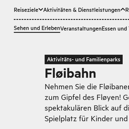
Reiseziele
Aktivitäten & Dienstleistungen
R
Zum Hauptinhalt
Sehen und Erleben
Veranstaltungen
Essen und 
Aktivitäts- und Familienparks
Fløibahn
Nehmen Sie die Fløibane
zum Gipfel des Fløyen! G
spektakulären Blick auf d
Spielplatz für Kinder und