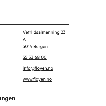
Vetrlidsalmenning 23
A
5014 Bergen
55 33 68 00
info@floyen.no
www.floyen.no
tungen