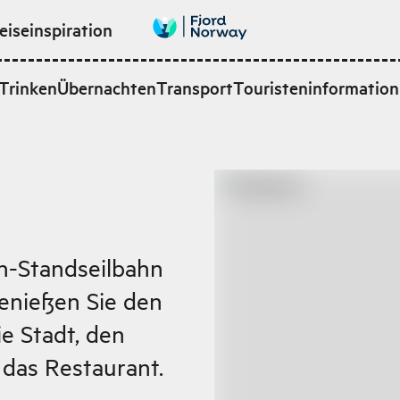
eiseinspiration
Trinken
Übernachten
Transport
Touristeninformation
n-Standseilbahn
enießen Sie den
ie Stadt, den
 das Restaurant.